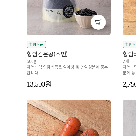
항암 식품
항암 
항암검은콩(소만)
항암
500g
2개
자연드림 항암식품은 암예방 및 항암성분이 풍부
자연드림
합니다.
분이 풍
13,500
2,75