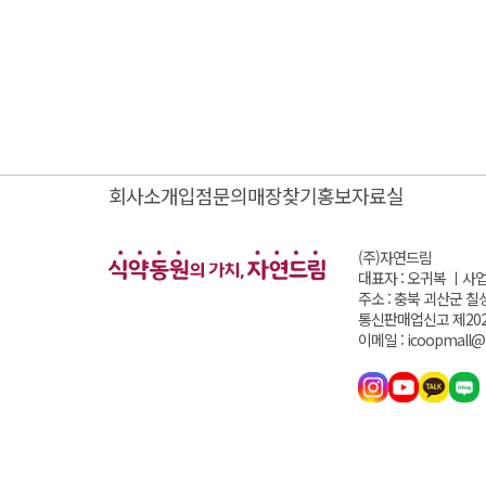
회사소개
입점문의
매장찾기
홍보자료실
(주)자연드림
대표자 : 오귀복 ㅣ
사업
주소 : 충북 괴산군 칠
통신판매업신고 제202
이메일 : icoopmall@i