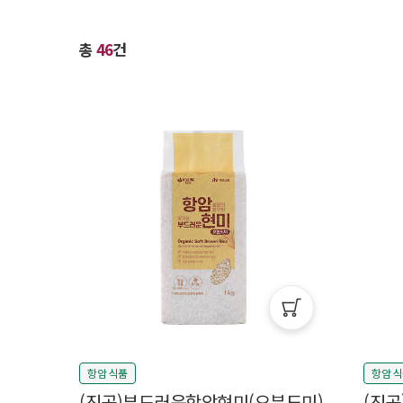
총
46
건
항암 식품
항암 
(진공)부드러운항암현미(오분도미)
(진