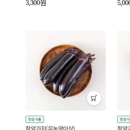
3,300
5,00
항암 식품
항암 
항암가지(무농약이상)
항암