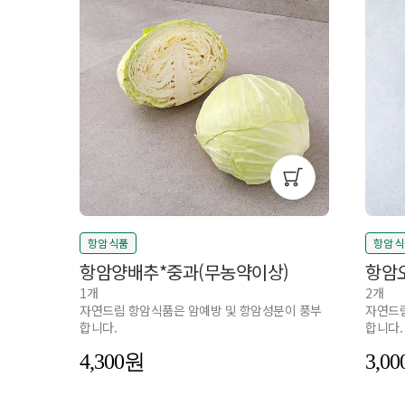
항암 식품
항암 
항암양배추*중과(무농약이상)
항암
1개
2개
자연드림 항암식품은 암예방 및 항암성분이 풍부
자연드림
합니다.
합니다.
4,300
3,00