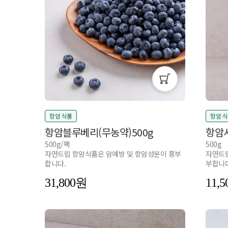
항암 식품
항암 
항암블루베리(무농약)500g
항암
500g/팩
500g
자연드림 항암식품은 암예방 및 항암성분이 풍부
자연드림
합니다.
부합니다
31,800
11,5