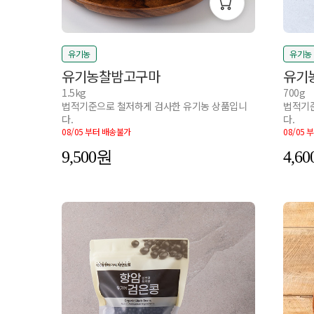
유기농
유기농
유기농찰밤고구마
유기
1.5kg
700g
법적기준으로 철저하게 검사한 유기농 상품입니
법적기준
다.
다.
08/05 부터 배송불가
08/05
9,500
4,60