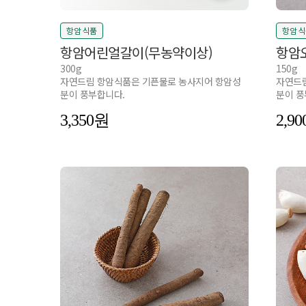
항암 식품
항암 
항암어린얼갈이(무농약이상)
항암
300g
150g
자연드림 항암식품은 기픈물로 농사지어 항암성
자연드림
분이 풍부합니다.
분이 풍
3,350
2,90