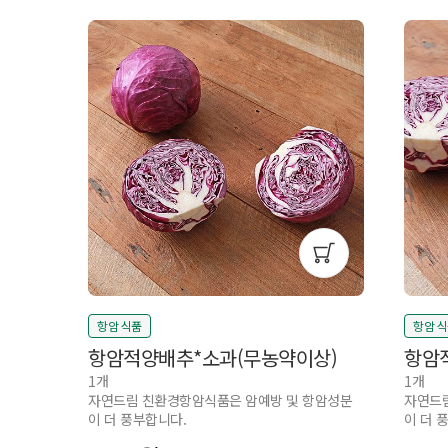
항암 식품
항암 
항암적양배추*소과(무농약이상)
항암
1개
1개
자연드림 친환경항암식품은 암예방 및 항암성분
자연드림
이 더 풍부합니다.
이 더 