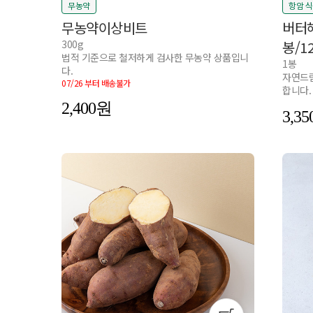
무농약
항암 
무농약이상비트
버터헤
300g
봉/1
법적 기준으로 철저하게 검사한 무농약 상품입니
1봉
다.
자연드림
07/26 부터 배송불가
합니다.
2,400
3,35