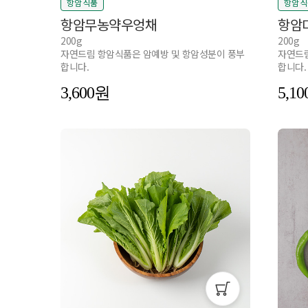
항암 식품
항암 
항암무농약우엉채
항암
200g
200g
자연드림 항암식품은 암예방 및 항암성분이 풍부
자연드림
합니다.
합니다.
3,600
5,10