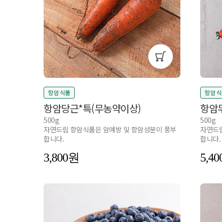
항암 식품
항암 
항암당근*특(무농약이상)
항암
500g
500g
자연드림 항암식품은 암예방 및 항암성분이 풍부
자연드림
합니다.
합니다.
3,800
5,40