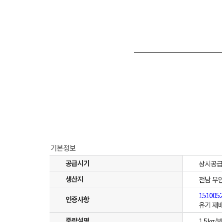
공급시기
상시공
생산지
전남 무
151005
인증사항
유기 재
중량설명
1.5kg