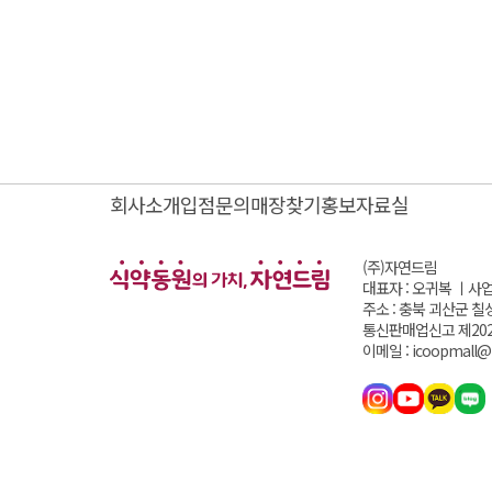
회사소개
입점문의
매장찾기
홍보자료실
(주)자연드림
대표자 : 오귀복 ㅣ
사업
주소 : 충북 괴산군 칠
통신판매업신고 제202
이메일 : icoopmall@i