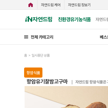
자연드림 케어
자연드림 장보기
친환경유기농식품
자연드
전체 카테고리
베스
홈
>
일시중단 상품
항암식품
항암유기찰밤고구마
| 자연드림 항암식품은