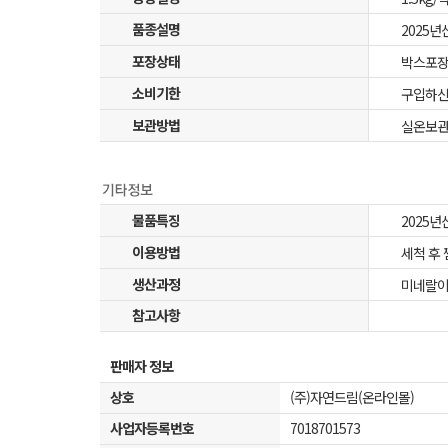
품종설명
2025
포장상태
박스포장
소비기한
구입하신
보관방법
실온보관(
물품특징
2025
이용방법
세척 후
생산과정
미네랄이
참고사항
판매자 정보
상호
(주)자연드림(온라인몰)
사업자등록번호
7018701573