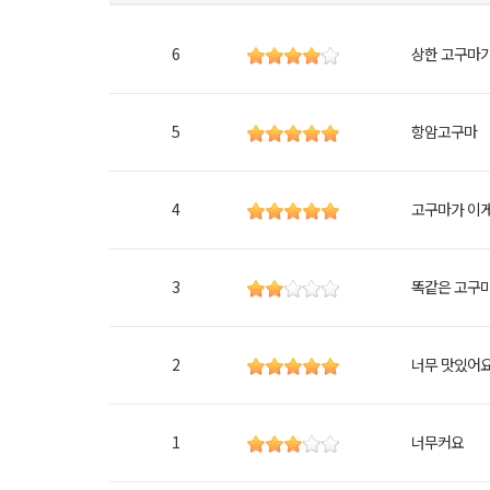
6
상한 고구마
5
항암고구마
4
고구마가 이게
3
똑같은 고구
2
너무 맛있어
1
너무커요