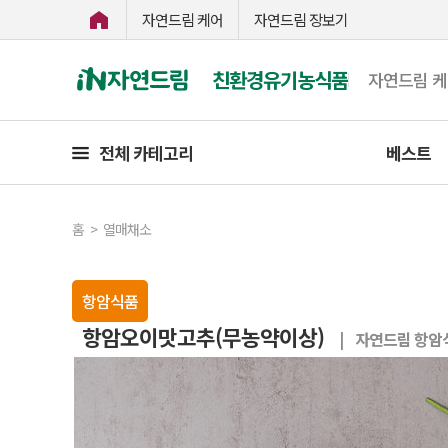
자연드림 케어
자연드림 장보기
친환경유기농식품
자연드림 
전체 카테고리
베스트
홈
>
열매채소
항암식품
항암오이맛고추(무농약이상)
| 자연드림 항암