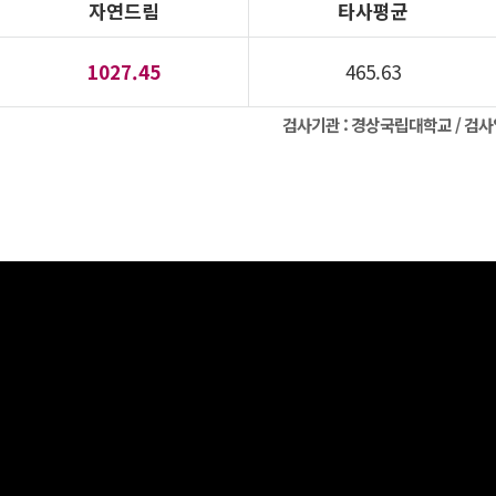
자연드림
타사평균
1027.45
465.63
검사기관 :
경상국립대학교
/ 검사