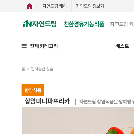
자연드림 케어
자연드림 장보기
친환경유기농식품
자연드림 
전체 카테고리
베스트
홈
>
일시중단 상품
항암식품
항암미니파프리카
| 자연드림 항암식품은 암예방 