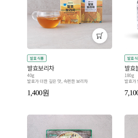
발효 식품
발효 
발효보리차
발효
40g
180g
발효가 더한 깊은 맛, 속편한 보리차
발효가 
1,400
7,10