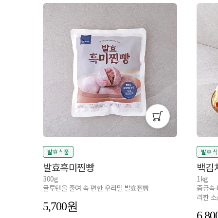
발효 식품
발효 
발효흑미찐빵
백김
300g
1kg
글루텐을 줄여 속 편한 우리밀 발효찐빵
중금속·
리한 소
5,700
6,80