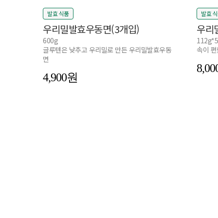
발효 식품
발효 
우리밀발효우동면(3개입)
우리
600g
112g*
글루텐은 낮추고 우리밀로 만든 우리밀발효우동
속이 편
면
8,00
4,900