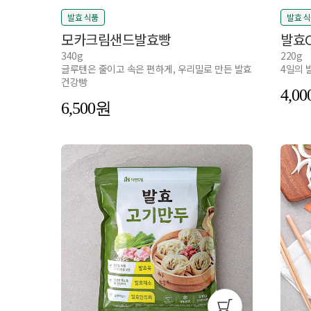
발효 식품
발효 
모카크림샌드발효빵
발효C
340g
220g
글루텐은 줄이고 속은 편하게, 우리밀로 만든 발효
4일의 
건강빵
4,00
6,500