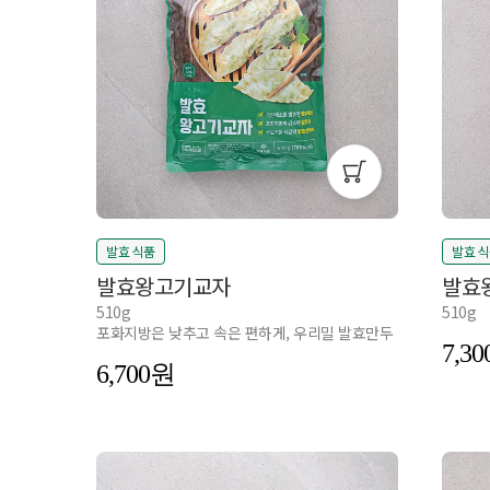
발효 식품
발효 
발효왕고기교자
발효
510g
510g
포화지방은 낮추고 속은 편하게, 우리밀 발효만두
7,30
6,700