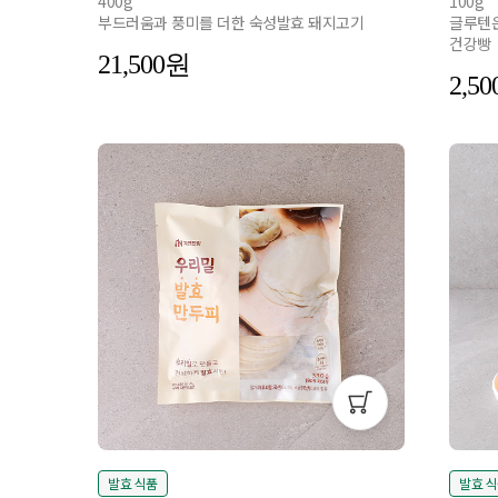
400g
100g
부드러움과 풍미를 더한 숙성발효 돼지고기
글루텐은
건강빵
21,500
2,50
발효 식품
발효 