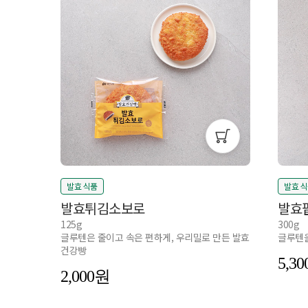
발효 식품
발효 
발효튀김소보로
발효
125g
300g
글루텐은 줄이고 속은 편하게, 우리밀로 만든 발효
글루텐을
건강빵
5,30
2,000