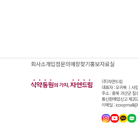
회사소개
입점문의
매장찾기
홍보자료실
(주)자연드림
대표자 : 오귀복 ㅣ
사업
주소 : 충북 괴산군 칠
통신판매업신고 제202
이메일 : icoopmall@i