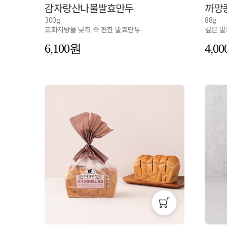
감자랑산나물발효만두
까망
300g
88g
포화지방을 낮춰 속 편한 발효만두
깊은 발
6,100
4,00