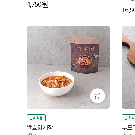
4,750
16,5
발효 식품
발효 
발효닭개장
부드
500g
160g