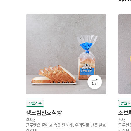
발효 식품
발효 
생크림발효식빵
소보
300g
70g
글루텐은 줄이고 속은 편하게, 우리밀로 만든 발효
글루텐은
건강빵
건강빵