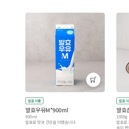
발효 식품
발효 
발효우유M*900ml
발효
900ml
1000g
발효로 맛과 건강을 더했습니다.
발효로 
속이 편