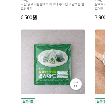
국산 닭고기를 발효하여 보다 부드럽고 담백한 발
발효로 
효닭개장
효어묵
6,500
3,90
발효 식품
발효 