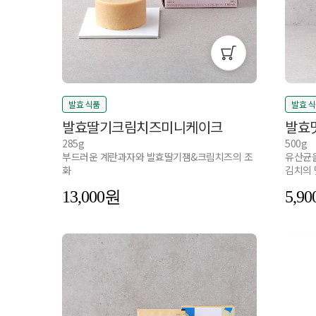
발효 식품
발효 
발효딸기크림치즈미니케이크
발효
285g
500g
부드러운 계란과자와 발효딸기잼&크림치즈의 조
유산균을
화
김치의 
13,000
5,90