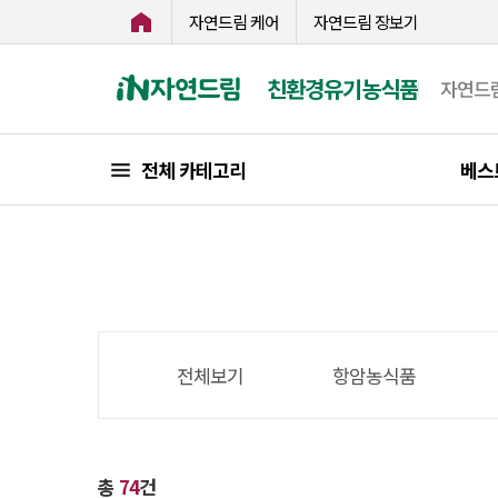
자연드림 케어
자연드림 장보기
친환경유기농식품
자연드
전체 카테고리
베스
전체보기
항암농식품
총
74
건