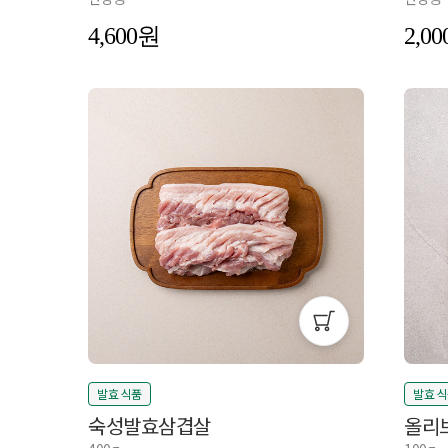
4,600
2,00
발효 식품
발효 
숙성발효삼겹살
올리