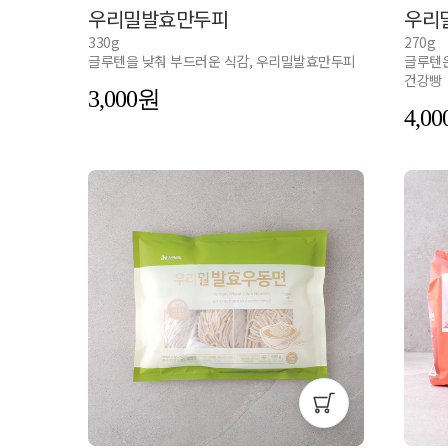
우리밀발효만두피
우리
330g
270g
글루텐을 낮춰 부드러운 식감, 우리밀발효만두피
글루텐은
건강빵
3,000
4,00