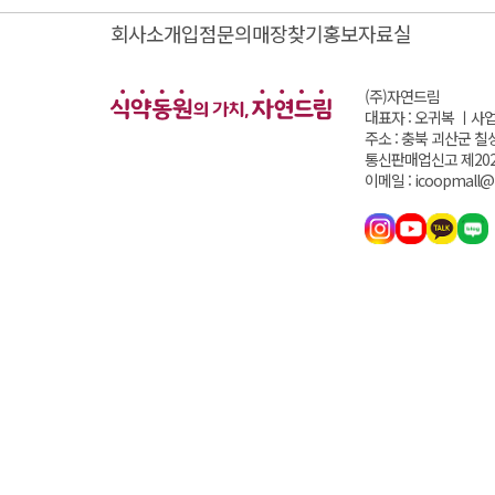
회사소개
입점문의
매장찾기
홍보자료실
(주)자연드림
대표자 : 오귀복 ㅣ
사업
주소 : 충북 괴산군 칠
통신판매업신고 제202
이메일 : icoopmall@i