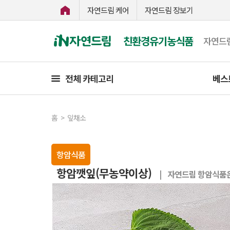
자연드림 케어
자연드림 장보기
친환경유기농식품
자연드
전체 카테고리
베스
홈
>
잎채소
항암식품
항암깻잎(무농약이상)
| 자연드림 항암식품