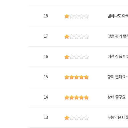
18
별하나도 아까
17
맛을 평가 못해
16
이런 상품 어
15
향이 찐해요~
14
상태 좋구요
13
무농약은 더