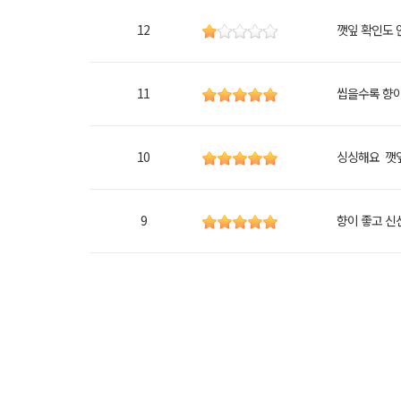
12
깻잎 확인도 
11
씹을수록 향
10
싱싱해요 깻잎
9
향이 좋고 신