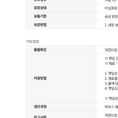
포장상태
비닐포장
유통기한
공급 받은
보관방법
1. 냉장 
물품특징
자연드림
ㅁ 깻잎 
ㅁ 재료 :
1. 깻잎
이용방법
2. 재료
3. 물에
4. 깻잎
ㅁ 깻잎은
생산과정
하우스 
자연드림
참고사항