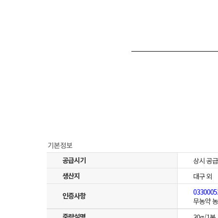
공급시기
상시 공급
생산지
대구 외
0330005
인증사항
무농약 
중량설명
30g/1봉