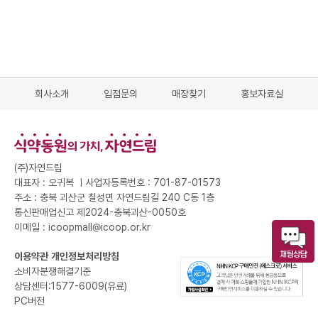
회사소개
입점문의
매장찾기
홍보자료실
(주)자연드림
대표자 : 오귀복 ㅣ
사업자등록번호 : 701-87-01573
주소 : 충북 괴산군 칠성면 자연드림길 240 C동 1층
통신판매업신고 제2024-충북괴산-0050호
이메일 : icoopmall@icoop.or.kr
이용약관
개인정보처리방침
소비자분쟁해결기준
상담센터:1577-6009(유료)
PC버전