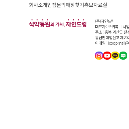
회사소개
입점문의
매장찾기
홍보자료실
(주)자연드림
대표자 : 오귀복 ㅣ
사업
주소 : 충북 괴산군 칠
통신판매업신고 제202
이메일 : icoopmall@i