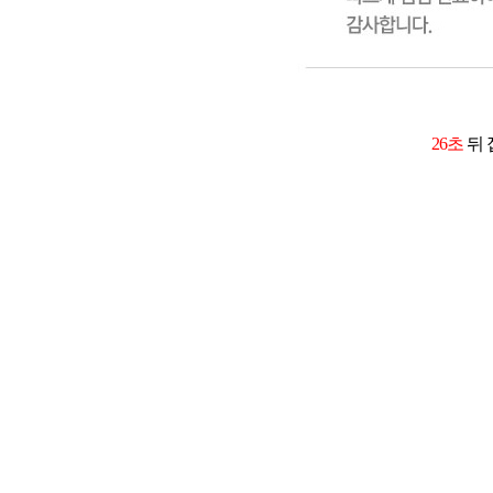
26초
뒤 