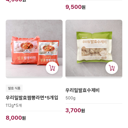
9,500
원
발효 식품
우리밀발효수제비
우리밀발효짬뽕라면*5개입
500g
112g*5개
3,700
원
8,000
원