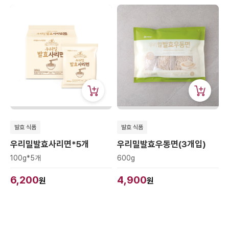
발효 식품
발효 식품
우리밀발효사리면*5개
우리밀발효우동면(3개입)
100g*5개
600g
6,200
4,900
원
원