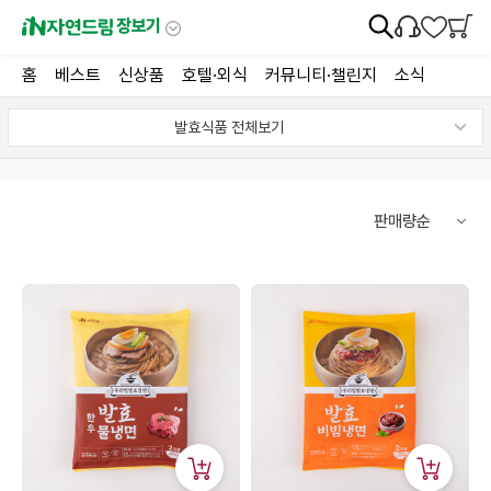
장보기
홈
베스트
신상품
호텔·외식
커뮤니티·챌린지
소식
발효식품 전체보기