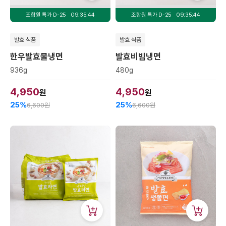
조합원 특가 D-
25
09:35:44
조합원 특가 D-
25
09:35:44
발효 식품
발효 식품
한우발효물냉면
발효비빔냉면
936g
480g
4,950
4,950
원
원
25%
25%
6,600원
6,600원