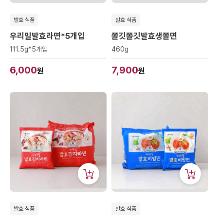
발효 식품
발효 식품
우리밀발효라면*5개입
쫄깃쫄깃발효생쫄면
111.5g*5개입
460g
6,000
7,900
원
원
발효 식품
발효 식품