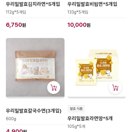
우리밀발효김치라면*5개입
우리밀발효비빔면*5개입
112g*5개입
133g*5개입
6,750
10,000
원
원
발효 식품
우리밀발효칼국수면(3개입)
우리밀발효라면땅*5개
600g
105g*5개
4,900
원