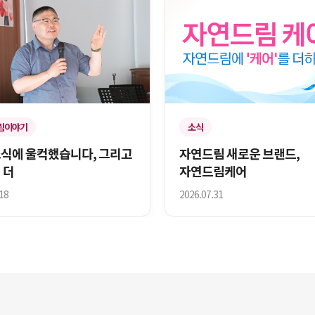
림이야기
소식
소식에 울컥했습니다, 그리고
자연드림 새로운 브랜드,
 더
자연드림케어
18
2026.07.31