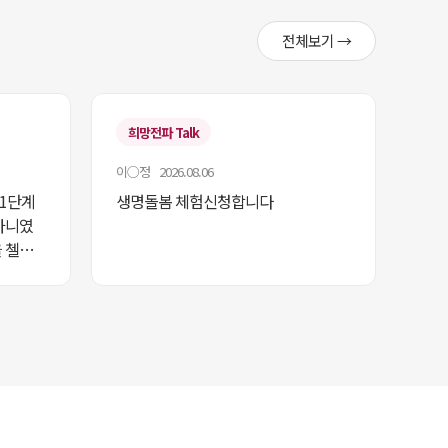
전체보기 →
희망전파 Talk
이○정 2026.08.06
 1단계
생명돌봄 체험신청합니다
아니였
 첼린
 있어
다이어