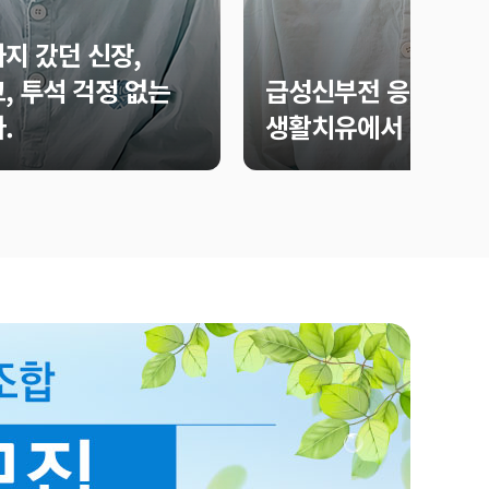
지 갔던 신장,
, 투석 걱정 없는
급성신부전 응급 투석 
.
생활치유에서 시작됐