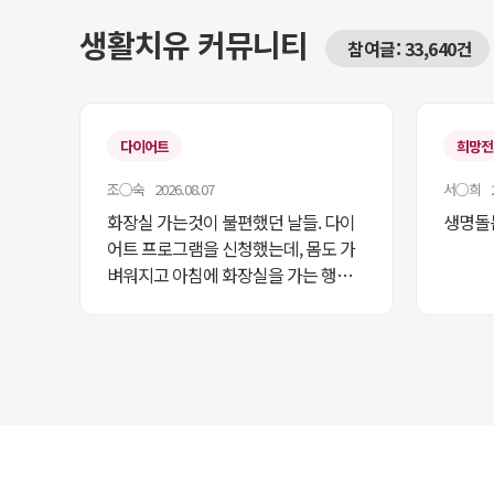
생활치유 커뮤니티
참여글: 33,640건
다이어트
희망전파
조○숙 2026.08.07
서○희 20
화장실 가는것이 불편했던 날들. 다이
생명돌
어트 프로그램을 신청했는데, 몸도 가
벼워지고 아침에 화장실을 가는 행복
을 주어 너무 좋습니다. 지속적으로 실
천해보고 싶습니다. 고맙습니다.