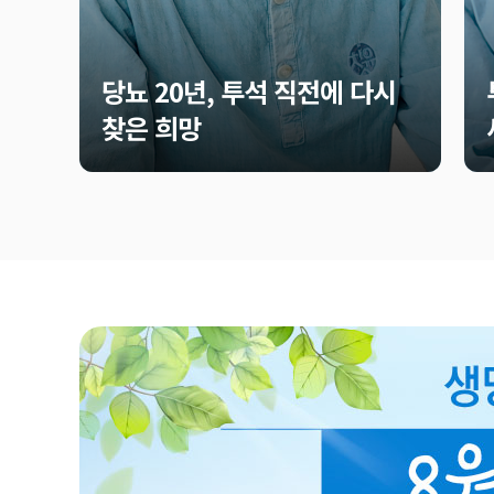
당뇨 20년, 투석 직전에 다시
찾은 희망