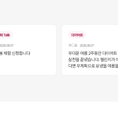
 Talk
다이어트
26.08.07
구○순 2026.08.07
봄 체험 신청합니다
무더운 여름 2주동안 다이어트
실천을 끝냈습니다. 첼린지가 
다면 무계획으로 보냈을 여름을
지 덕분에 생활습관을 유지할수
너무 다행이라고 생각합니다. 
트 2단계도 도전해보고 싶어요.