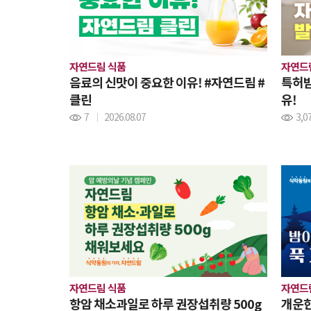
자연드림 식품
자연드
음료의 신맛이 중요한 이유! #자연드림 #
특허받
클린
유!
7
2026.08.07
3,0
자연드림 식품
자연드
항암 채소과일로 하루 권장섭취량 500g
개운한