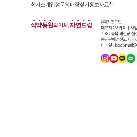
회사소개
입점문의
매장찾기
홍보자료실
(주)자연드림
대표자 : 오귀복 ㅣ
사업
주소 : 충북 괴산군 칠
통신판매업신고 제202
이메일 : icoopmall@i