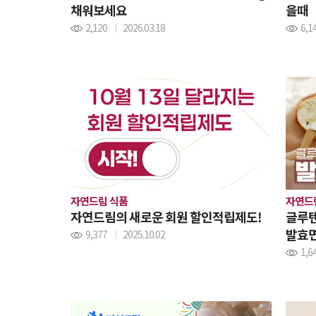
채워보세요
을때
2,120
2026.03.18
6,1
자연드림 식품
자연드
자연드림의 새로운 회원 할인적립제도!
글루텐
발효면
9,377
2025.10.02
1,6