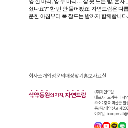
양 한 마리, 양 두 마리… 잠 못 드는 밤, 
셨나요?" 한 번 안 물어봤죠. 자연드림은 다릅
운한 아침부터 푹 잠드는 밤까지 함께합니다.
회사소개
입점문의
매장찾기
홍보자료실
(주)자연드림
대표자 : 오귀복 ㅣ
사업
주소 : 충북 괴산군 칠
통신판매업신고 제202
이메일 : icoopmall@i