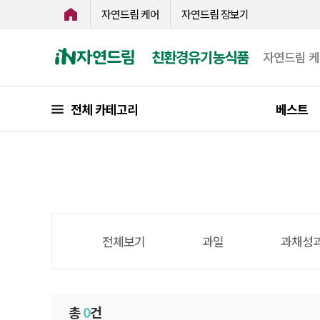
자연드림 케어
자연드림 장보기
친환경유기농식품
자연드림 
전체 카테고리
베스트
전체보기
과일
과채성
총
0
건