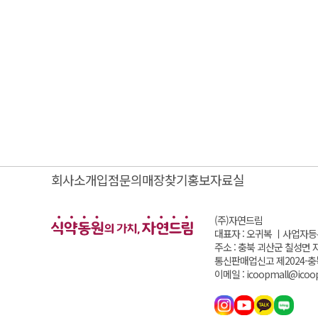
회사소개
입점문의
매장찾기
홍보자료실
(주)자연드림
대표자 : 오귀복 ㅣ
사업자등록번
주소 : 충북 괴산군 칠성면 
통신판매업신고 제2024-충
이메일 : icoopmall@icoop