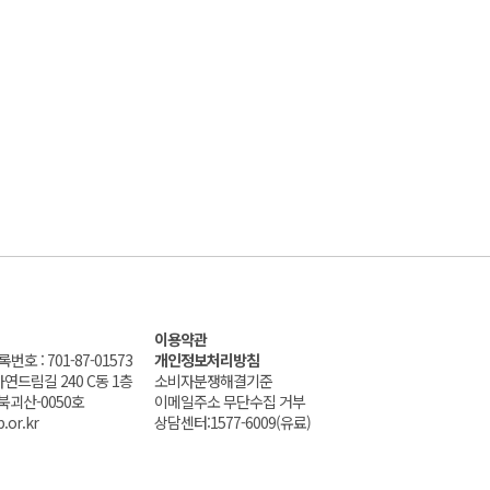
이용약관
호 : 701-87-01573
개인정보처리방침
자연드림길 240 C동 1층
소비자분쟁해결기준
북괴산-0050호
이메일주소 무단수집 거부
.or.kr
상담센터:1577-6009(유료)