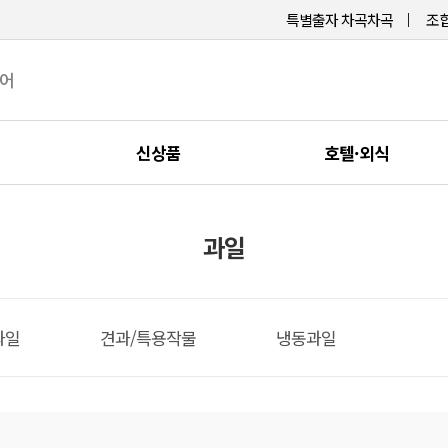
특별출자 차곡차곡
조합
케어
신상품
호텔·외식
과일
과일
견과/특용작물
냉동과일