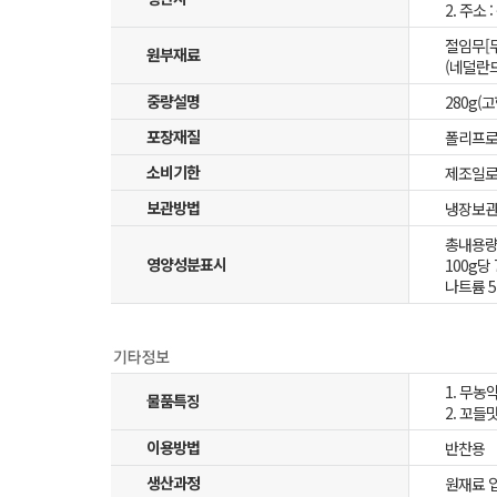
2. 주소
절임무[무
원부재료
(네덜란드
중량설명
280g(
포장재질
폴리프로
소비기한
제조일로
보관방법
냉장보
총내용량 
영양성분표시
100g당 
나트륨 51
1. 무농
물품특징
2. 꼬
이용방법
반찬용
생산과정
원재료 입고