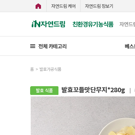
자연드림 케어
자연드림 장보기
친환경유기농식품
자연드
전체 카테고리
베스
홈
>
발효가공식품
발효꼬들맛단무지*280g
|