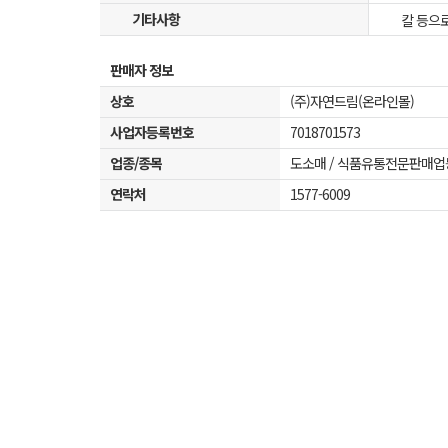
기타사항
칼 등으
판매자 정보
상호
(주)자연드림(온라인몰)
사업자등록번호
7018701573
업종/종목
도소매 / 식품유통전문판매업
연락처
1577-6009