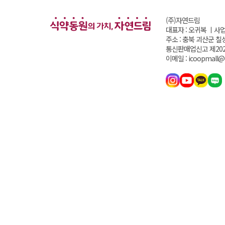
(주)자연드림
대표자 : 오귀복 ㅣ
사업
주소 : 충북 괴산군 칠
통신판매업신고 제202
이메일 : icoopmall@i