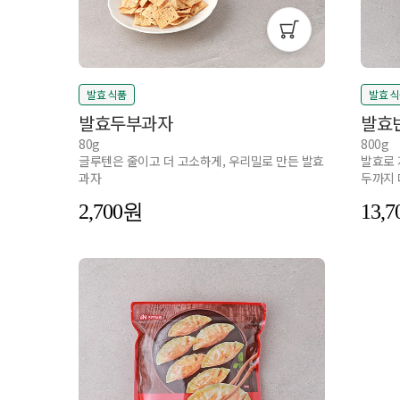
발효 식품
발효 
발효두부과자
발효반
80g
800g
글루텐은 줄이고 더 고소하게, 우리밀로 만든 발효
발효로 
과자
두까지 
2,700
13,7