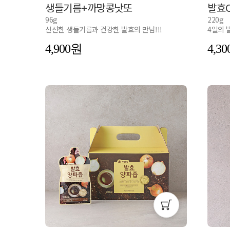
생들기름+까망콩낫또
발효C
96g
220g
신선한 생들기름과 건강한 발효의 만남!!!
4일의 
4,900
4,30