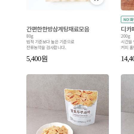
NO! 
간편한한방삼계탕재료모음
디카
80g
200g
법적 기준보다 높은 기준으로
시간을 
잔류농약을 검사합니다.
커피 홀
5,400
14,4