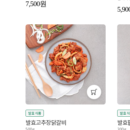
7,500
5,90
발효 식품
발효 
발효고추장닭갈비
발효
500g
300g