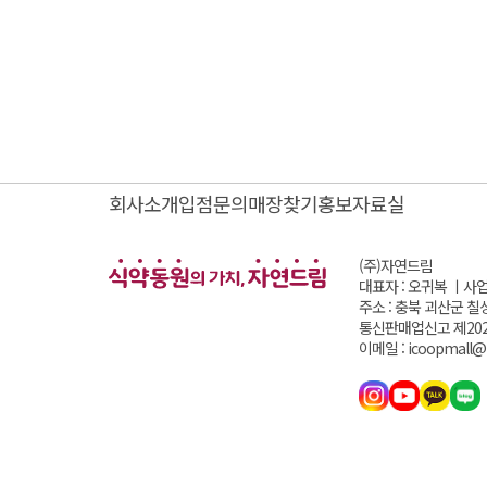
회사소개
입점문의
매장찾기
홍보자료실
(주)자연드림
대표자 : 오귀복 ㅣ
사업
주소 : 충북 괴산군 칠
통신판매업신고 제202
이메일 : icoopmall@i