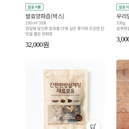
발효 식품
발효 
발효양파즙(박스)
우리
100ml*30포
330g
껍질재 달인후 발효를 더해 깊은 풍미와 은은한 단
글루텐을
맛을 품은 양파즙
3,00
32,000