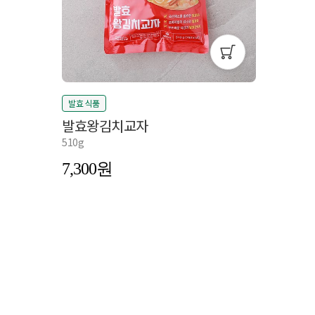
발효 식품
발효왕김치교자
510g
7,300