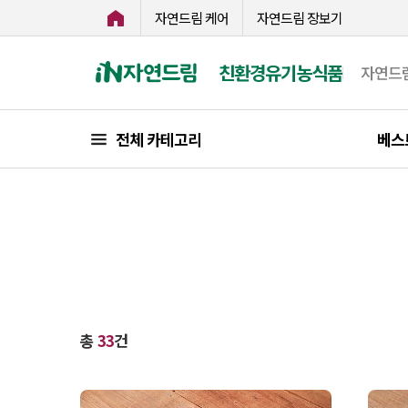
자연드림 케어
자연드림 장보기
친환경유기농식품
자연드
전체 카테고리
베스
총
33
건