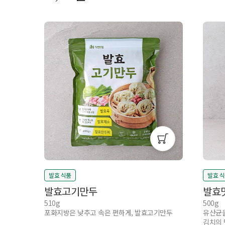
발효 식품
발효 
발효고기만두
발효
510g
500g
포화지방은 낮추고 속은 편하게, 발효고기만두
유산균을
김치의 