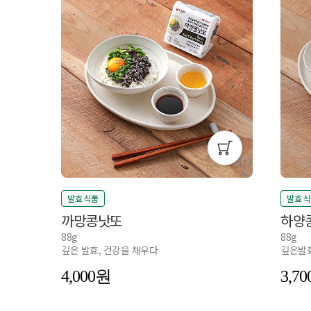
발효 식품
발효 
까망콩낫또
하양
88g
88g
깊은 발효, 건강을 채우다
깊은발효
4,000
3,70