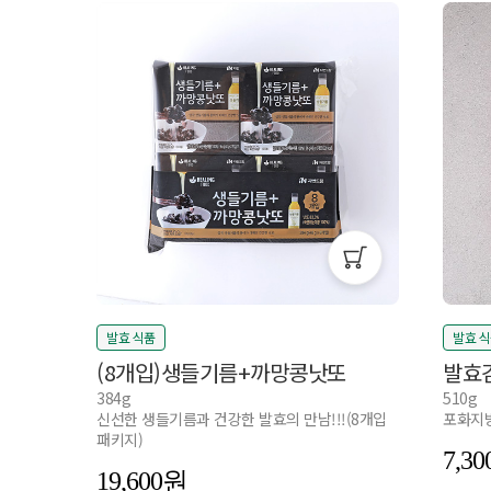
발효 식품
발효 
(8개입)생들기름+까망콩낫또
발효
384g
510g
신선한 생들기름과 건강한 발효의 만남!!!(8개입
포화지방
패키지)
7,30
19,600