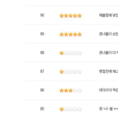
90
해물찜에 넣었
89
콩나물이 상
88
콩나물이 다 
87
명절전에 재
86
대가리가 썩은
85
콩--나--물 ㅠ