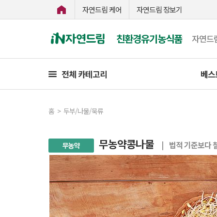
자연드림 케어
자연드림 장보기
친환경유기농식품
자연드
전체 카테고리
베스
홈
>
두부/나물/묵류
무농약콩나물
| 법적 기준보다 