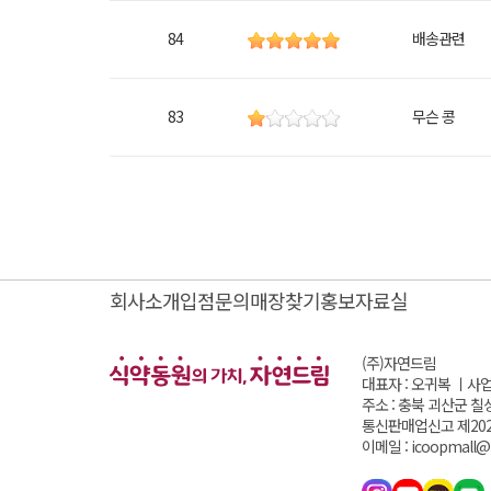
84
배송관련
83
무슨 콩
회사소개
입점문의
매장찾기
홍보자료실
(주)자연드림
대표자 : 오귀복 ㅣ
사업
주소 : 충북 괴산군 칠
통신판매업신고 제202
이메일 : icoopmall@i