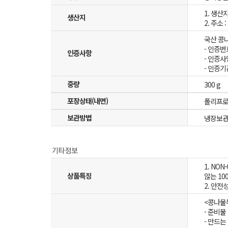
1. 생산
생산지
2. 주소
국산 콩나
- 인증번
인증사항
- 인증사
- 인증
중량
300 g
포장상태(내면)
폴리프
보관방법
냉장보관(0
1. N
상품특징
않는 10
2. 안
<콩나물
- 준비물
- 만드는