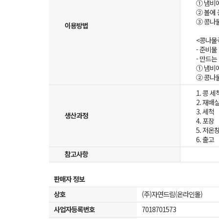
① 냄비
② 볼에
③ 콩나
이용방법
<콩나물
- 준비물
- 만드는
① 냄비에
② 콩나
1. 콩 세
2. 재배
3. 세척
생산과정
4. 포장
5. 저온
6. 출고
참고사항
판매자 정보
상호
(주)자연드림(온라인몰)
사업자등록번호
7018701573