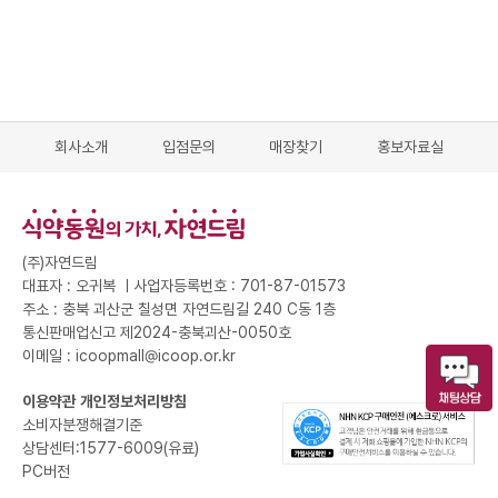
회사소개
입점문의
매장찾기
홍보자료실
(주)자연드림
대표자 : 오귀복 ㅣ
사업자등록번호 : 701-87-01573
주소 : 충북 괴산군 칠성면 자연드림길 240 C동 1층
통신판매업신고 제2024-충북괴산-0050호
이메일 : icoopmall@icoop.or.kr
이용약관
개인정보처리방침
소비자분쟁해결기준
상담센터:1577-6009(유료)
PC버전