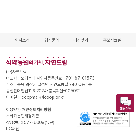
회사소개
입점문의
매장찾기
홍보자료실
(주)자연드림
대표자 : 오귀복 ㅣ
사업자등록번호 : 701-87-01573
주소 : 충북 괴산군 칠성면 자연드림길 240 C동 1층
통신판매업신고 제2024-충북괴산-0050호
이메일 : icoopmall@icoop.or.kr
이용약관
개인정보처리방침
소비자분쟁해결기준
상담센터:1577-6009(유료)
PC버전