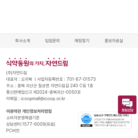
회사소개
입점문의
매장찾기
홍보자료실
(주)자연드림
대표자 : 오귀복 ㅣ
사업자등록번호 : 701-87-01573
주소 : 충북 괴산군 칠성면 자연드림길 240 C동 1층
통신판매업신고 제2024-충북괴산-0050호
이메일 : icoopmall@icoop.or.kr
이용약관
개인정보처리방침
소비자분쟁해결기준
상담센터:1577-6009(유료)
PC버전