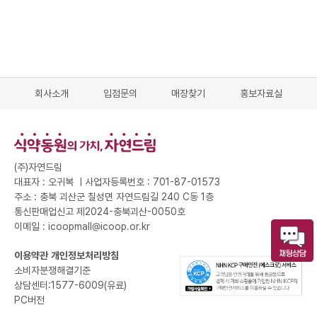
회사소개
입점문의
매장찾기
홍보자료실
(주)자연드림
대표자 : 오귀복 ㅣ
사업자등록번호 : 701-87-01573
주소 : 충북 괴산군 칠성면 자연드림길 240 C동 1층
통신판매업신고 제2024-충북괴산-0050호
이메일 : icoopmall@icoop.or.kr
이용약관
개인정보처리방침
소비자분쟁해결기준
상담센터:1577-6009(유료)
PC버전