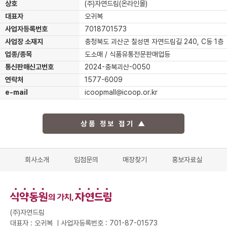
상호
(주)자연드림(온라인몰)
대표자
오귀복
사업자등록번호
7018701573
사업장 소재지
충청북도 괴산군 칠성면 자연드림길 240, C동 1층
업종/종목
도소매 / 식품유통전문판매업등
통신판매신고번호
2024-충북괴산-0050
연락처
1577-6009
e-mail
icoopmall@icoop.or.kr
상품 정보 접기 ▲
회사소개
입점문의
매장찾기
홍보자료실
(주)자연드림
대표자 : 오귀복 ㅣ
사업자등록번호 : 701-87-01573