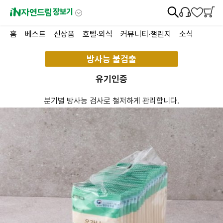
장보기
홈
베스트
신상품
호텔·외식
커뮤니티·챌린지
소식
방사능 불검출
유기인증
분기별 방사능 검사로 철저하게 관리합니다.