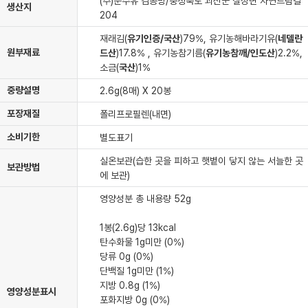
(주)순수유 김공방/충청북도 괴산군 칠성면 자연드림길
생산지
204
재래김(
유기인증/국산
)79%, 유기농해바라기유(
네델란
원부재료
드산
)17.8% , 유기농참기름(
유기농참깨/인도산
)2.2%,
소금(
국산
)1%
중량설명
2.6g(8매) X 20봉
포장재질
폴리프로필렌(내면)
소비기한
별도표기
실온보관(습한 곳을 피하고 햇볕이 닿지 않는 서늘한 곳
보관방법
에 보관)
영양성분 총 내용량 52g
1봉(2.6g)당 13kcal
탄수화물 1g미만 (0%)
당류 0g (0%)
단백질 1g미만 (1%)
지방 0.8g (1%)
영양성분표시
포화지방 0g (0%)