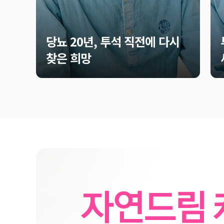
당뇨 20년, 투석 직전에 다시
찾은 희망