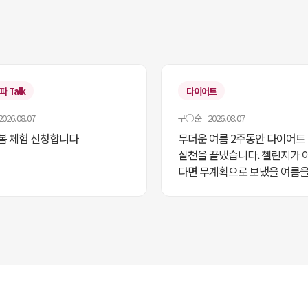
 Talk
다이어트
26.08.07
구○순 2026.08.07
봄 체험 신청합니다
무더운 여름 2주동안 다이어트
실천을 끝냈습니다. 첼린지가 
다면 무계획으로 보냈을 여름을
지 덕분에 생활습관을 유지할수
너무 다행이라고 생각합니다. 
트 2단계도 도전해보고 싶어요.