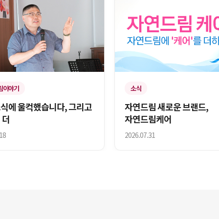
림이야기
소식
소식에 울컥했습니다, 그리고
자연드림 새로운 브랜드,
 더
자연드림케어
18
2026.07.31