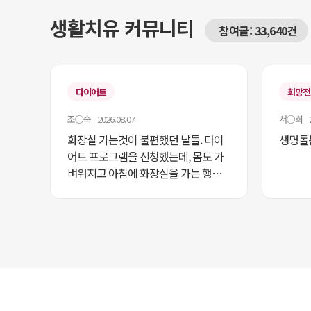
생활치유 커뮤니티
참여글: 33,640건
다이어트
희망전파
조○숙 2026.08.07
서○희 20
화장실 가는것이 불편했던 날들. 다이
생명돌
어트 프로그램을 신청했는데, 몸도 가
벼워지고 아침에 화장실을 가는 행복
을 주어 너무 좋습니다. 지속적으로 실
천해보고 싶습니다. 고맙습니다.