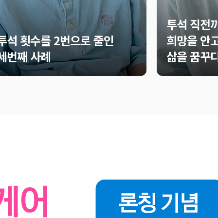
투석 직전까
투석 횟수를 2번으로 줄인
희망을 안고
세번째 사례
삶을 꿈꾸다