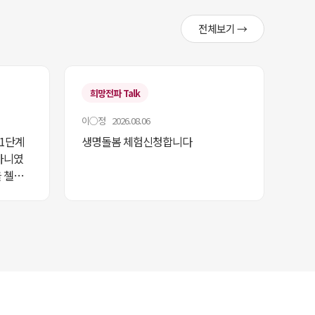
전체보기 →
희망전파 Talk
이○정 2026.08.06
 1단계
생명돌봄 체험신청합니다
아니였
 첼린
 있어
다이어