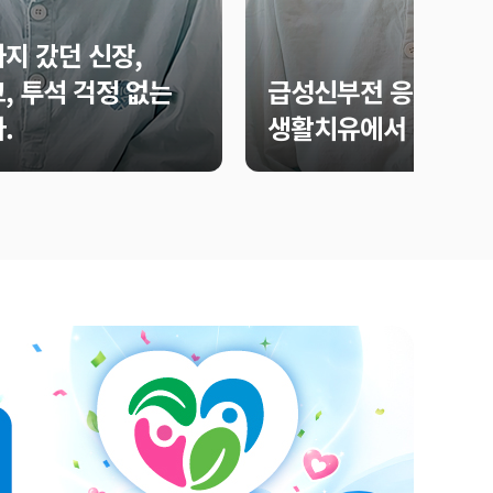
지 갔던 신장,
, 투석 걱정 없는
급성신부전 응급 투석 
.
생활치유에서 시작됐