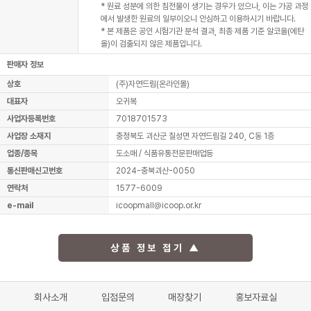
* 원료 성분에 의한 침전물이 생기는 경우가 있으나, 이는 가공 과정
에서 발생한 원료의 일부이오니 안심하고 이용하시기 바랍니다.
* 본 제품은 공인 시험기관 분석 결과, 최종 제품 기준 알코올(에탄
올)이 검출되지 않은 제품입니다.
판매자 정보
상호
(주)자연드림(온라인몰)
대표자
오귀복
사업자등록번호
7018701573
사업장 소재지
충청북도 괴산군 칠성면 자연드림길 240, C동 1층
업종/종목
도소매 / 식품유통전문판매업등
통신판매신고번호
2024-충북괴산-0050
연락처
1577-6009
e-mail
icoopmall@icoop.or.kr
상품 정보 접기 ▲
회사소개
입점문의
매장찾기
홍보자료실