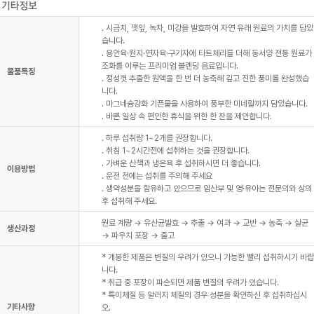
. 시금치, 깻잎, 녹차, 미강을 발효하여 자연 유래 원료의 가치를 담았
습니다.
. 용안육·원지·연자육·구기자에 타트체리를 더해 동서양 전통 원료가
조화를 이루는 프리미엄 블렌딩 음료입니다.
물품특징
. 정성껏 추출한 원액을 한 번 더 농축해 깊고 진한 풍미를 완성했습
니다.
. 마그네슘강화 기픈물을 사용하여 풍부한 미네랄까지 담았습니다.
. 바쁜 일상 속 편안한 휴식을 위한 한 잔을 제안합니다.
. 하루 섭취량 1~2개를 권장합니다.
. 취침 1~2시간전에 섭취하는 것을 권장합니다.
. 가벼운 산책과 냉온욕 후 섭취하시면 더 좋습니다.
이용방법
. 운전 전에는 섭취를 주의해 주세요
. 생약성분을 함유하고 있으므로 임산부 및 영·유아는 전문의와 상의
후 섭취해 주세요.
원료 계량 → 유산균발효 → 추출 → 여과 → 교반 → 농축 → 살균
생산과정
→ 파우치 포장 → 출고
* 개봉한 제품은 변질의 우려가 있으니 가능한 빨리 섭취하시기 바랍
니다.
* 취급 중 포장이 파손되면 제품 변질의 우려가 있습니다.
* 특이체질 등 알러지 체질의 경우 성분을 확인하신 후 섭취하십시
기타사항
오.