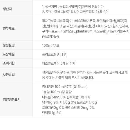
1. 생산지명 : 농업회사법인(주)자연이 정답이다
생산지
2. 주소 : 충북 괴산군 칠성면 자연드림길 245-10
푹자고싶을때추출물[마그네슘강화기픈물,용안육(태국산),미강(국
산),발효주정,깻잎(국산),시금치(국산),건조녹차(국산),원지,연자육,
원부재료
구기자,프로바이오틱스{L.plantarum,덱스트린}],타트체리농축액
(튀르키예산)
중량설명
100ml*7포
포장재질
폴리프로필렌(내면)
소비기한
제조일로부터 6개월 까지
실온보관/직사광선을 피해 온기가 없는 서늘한 곳에 보관하시고 개
보관방법
봉 후에는 가급적 빨리 드시기 바랍니다.
총내용량 100ml*7포 (315kcal)
1봉당(100ml)당 함량
나트륨 5mg 0% 탄수화물10g 3%
영양성분표시
당류9g 9% 지방0g 0% 트랜스지방 0g
포화지방0g 0% 콜레스테롤 0mg 0%
단백질 1g 2%