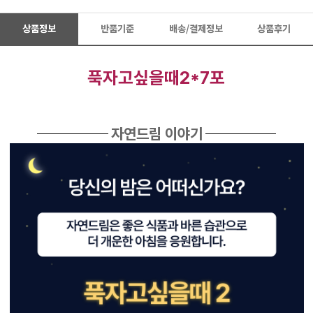
상품정보
반품기준
배송/결제정보
상품후기
푹자고싶을때2*7포
자연드림 이야기