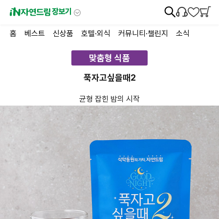
장보기
홈
베스트
신상품
호텔·외식
커뮤니티·챌린지
소식
맞춤형 식품
푹자고싶을때2
균형 잡힌 밤의 시작