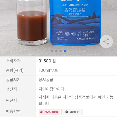
소비자가
31,500
원
중량(규격)
100ml*7포
공급시기
상시공급
생산지
자연이정답이다
자세한 내용은 하단의 상품정보에서 확인 가능
원산지
합니다.
배송방법