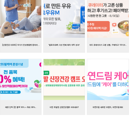
[신장건강 리포트] 국가가 만성콩팥병 환자의 ..
'발효우유M', 다섯 번째 특허 취득 성과!
자드 큐레이터가 고른 상품, 구매하고! 후기쓰..
매장 단독 [전 품목 10% + 최대 30%..
이번 주말엔 신장건강캠프 어떠세요
자연드림 새로운 브랜드, 자연드림케어