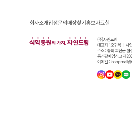
회사소개
입점문의
매장찾기
홍보자료실
(주)자연드림
대표자 : 오귀복 ㅣ
사업
주소 : 충북 괴산군 칠
통신판매업신고 제202
이메일 : icoopmall@i