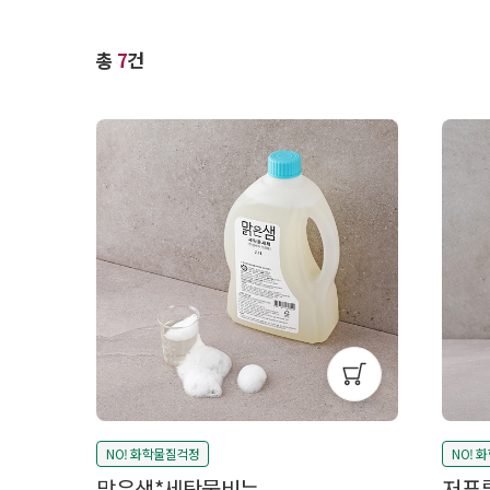
총
7
건
NO! 화학물질걱정
NO! 
맑은샘*세탁물비누
저푸