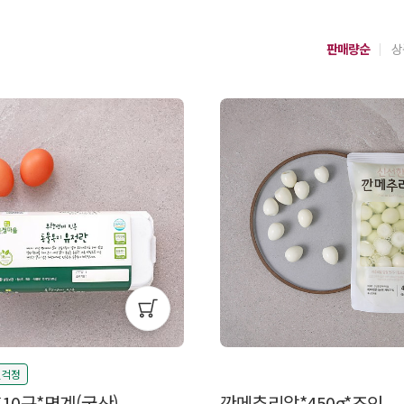
판매량순
상
질걱정
10구*명계(국산)
깐메추리알*450g*조인