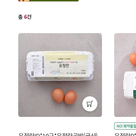
총
6
건
NO! 화학물
유정란ID*10구*유정란공방(국산)
유정란D*