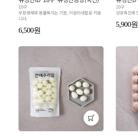
10구
10구
무항생제와 동물복지는 기본, 이온미네랄로 키웁
성장촉진제 
니다.
5,900
6,500