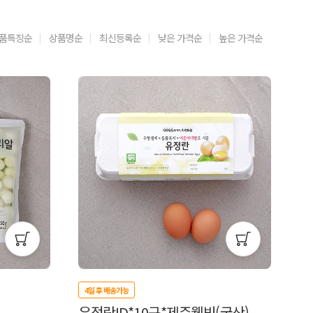
품특징순
상품명순
최신등록순
낮은 가격순
높은 가격순
4일 후 배송가능
유정란ID*10구*제주웰빙(국산)