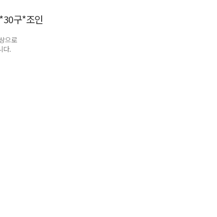
*30구*조인
이상으로
니다.