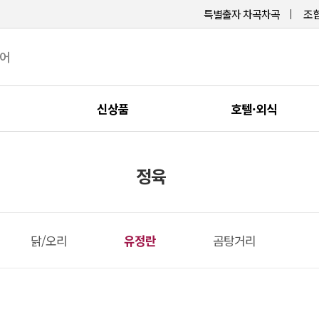
특별출자 차곡차곡
조합
케어
신상품
호텔·외식
정육
닭/오리
유정란
곰탕거리