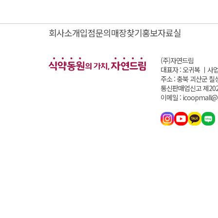
회사소개
입점문의
매장찾기
홍보자료실
(주)자연드림
대표자 : 오귀복 ㅣ
사업
주소 : 충북 괴산군 칠
통신판매업신고 제202
이메일 : icoopmall@i