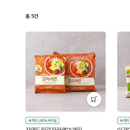
총
5
건
속까지 100% 우리밀
속까지 
자연드림감자라면*5개입
이것