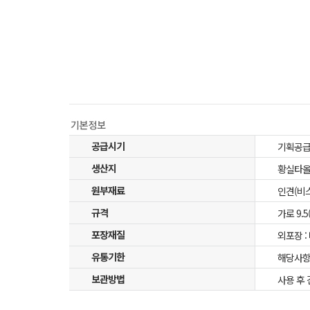
공급시기
기획공
생산지
황실타올
원부재료
인견(비스
규격
가로 9.5
포장재질
외포장 :
유통기한
해당사항
보관방법
사용 후