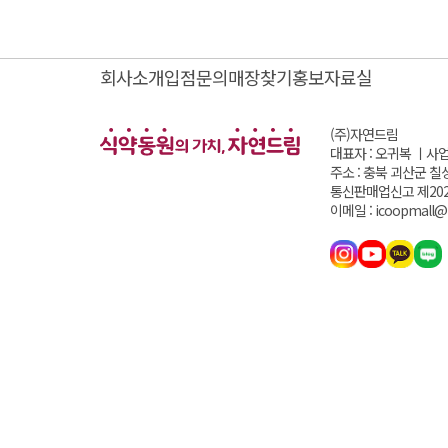
회사소개
입점문의
매장찾기
홍보자료실
(주)자연드림
대표자 : 오귀복 ㅣ
사업
주소 : 충북 괴산군 칠
통신판매업신고 제202
이메일 : icoopmall@i