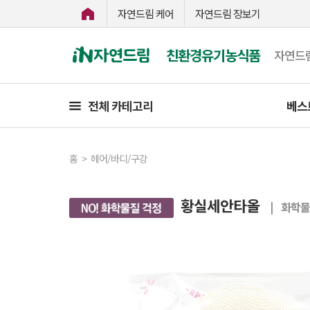
자연드림 케어
자연드림 장보기
친환경유기농식품
자연드
전체 카테고리
베스
홈
>
헤어/바디/구강
황실세안타올
| 화학