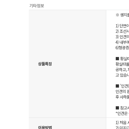
※ 생지
1) 단
2) 조
3) 인
4) 내부
6)형광
■ 황실
상품특징
황실타올
공하고,
고 있습
■ '인견
인견의 
후 사하품
■ 참고
*인견은
1) 처음
이용방법
2) 미