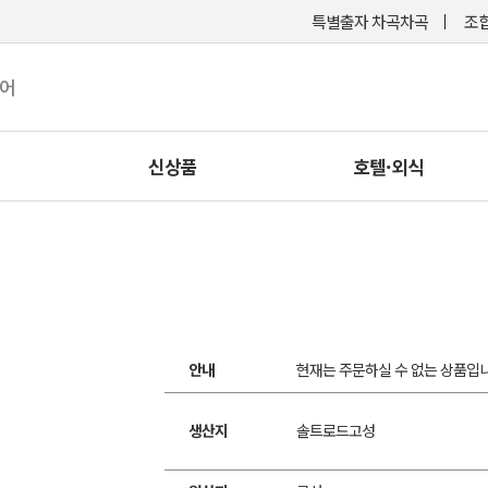
특별출자 차곡차곡
조합
케어
신상품
호텔·외식
안내
현재는 주문하실 수 없는 상품입니
생산지
솔트로드고성