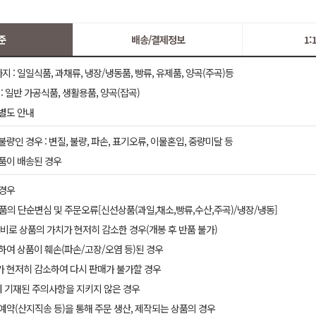
준
배송/결제정보
1
 : 일일식품, 과채류, 냉장/냉동품, 빵류, 유제품, 양곡(주곡)등
: 일반 가공식품, 생활용품, 양곡(잡곡)
 별도 안내
불량인 경우 : 변질, 불량, 파손, 표기오류, 이물혼입, 중량미달 등
상품이 배송된 경우
 경우
품의 단순변심 및 주문오류[신선상품(과일,채소,빵류,수산,주곡)/냉장/냉동]
 소비로 상품의 가치가 현저히 감소한 경우(개봉 후 반품 불가)
인하여 상품이 훼손(파손/고장/오염 등)된 경우
가 현저히 감소하여 다시 판매가 불가할 경우
에 기재된 주의사항을 지키지 않은 경우
전예약(산지직송 등)을 통해 주문 생산, 제작되는 상품의 경우