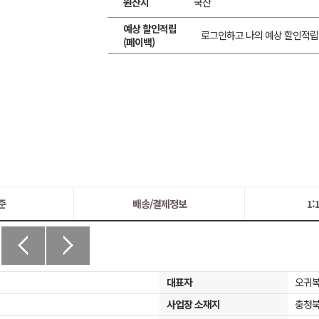
원산지
국산
예상 할인적립
로그인하고 나의 예상 할인적립
(페이백)
준
배송/결제정보
1
대표자
오귀
사업장 소재지
충청북