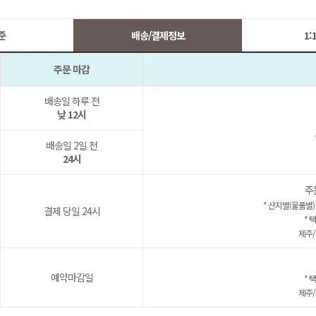
준
배송/결제정보
1
주문 마감
배송일 하루 전
낮 12시
배송일 2일 전
24시
주
* 산지별(물품별)
결제 당일 24시
* 
제주/
예약마감일
* 
제주/