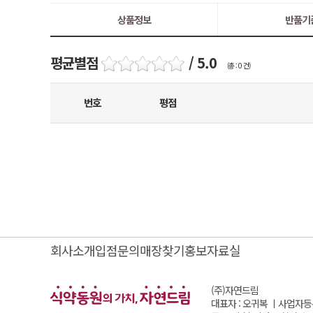
상품정보
반품기
평균별점
/ 5.0
(총 : 0 건)
번호
평점
회사소개
입점문의
매장찾기
홍보자료실
(주)자연드림
대표자 : 오귀복 ㅣ
사업자등록번