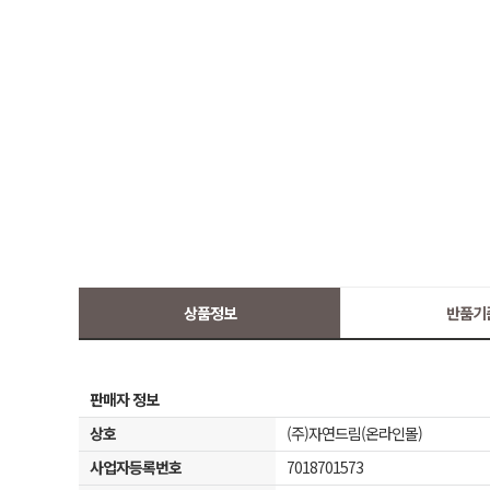
상품정보
반품기
판매자 정보
상호
(주)자연드림(온라인몰)
사업자등록번호
7018701573