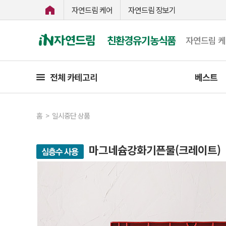
자연드림 케어
자연드림 장보기
친환경유기농식품
자연드림 
전체 카테고리
베스트
홈
>
일시중단 상품
마그네슘강화기픈물(크레이트)