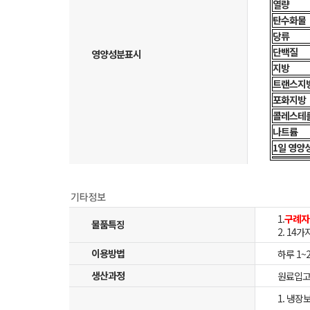
열량
탄수화물
당류
단백질
영양성분표시
지방
트랜스지
포화지방
콜레스테
나트륨
1일 영양
1.
구례자
물품특징
2. 14
이용방법
하루 1~
생산과정
원료입고 
1. 냉장