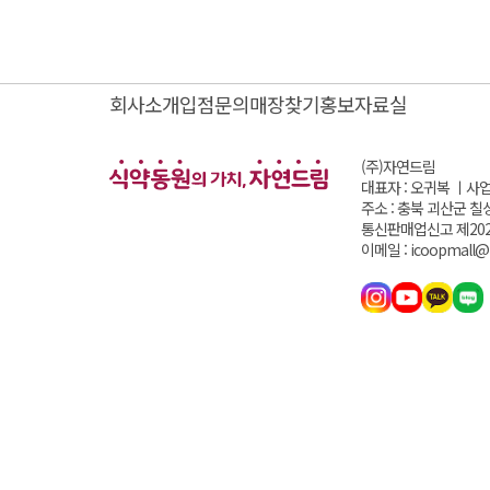
회사소개
입점문의
매장찾기
홍보자료실
(주)자연드림
대표자 : 오귀복 ㅣ
사업
주소 : 충북 괴산군 칠
통신판매업신고 제202
이메일 : icoopmall@i