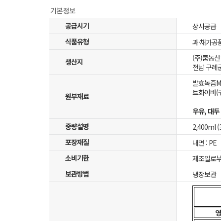
공급시기
상시공급
식품유형
과·채가공
(주)쿱농
생산지
전남 구례군
발효녹즙M 
트화이버(귀
원부재료
우유, 대두
중량설명
2,400ml 
포장재질
내면 : PE
소비기한
제조일로부
보관방법
냉장보관
영