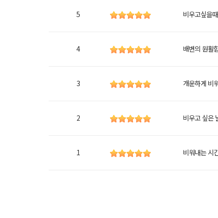
5
비우고싶을때
4
배변의 원활함
3
개운하게 비
2
비우고 싶은 
1
비워내는 시간