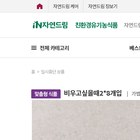
자연드림 케어
자연드림 장보기
친환경유기농식품
자연드
전체 카테고리
베스
홈
>
일시중단 상품
비우고싶을때2*8개입
| 가