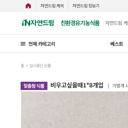
자연드림 케어
자연드림 장보기
친환경유기농식품
자연드림 
전체 카테고리
베스트
홈
>
일시중단 상품
비우고싶을때1*8개입
| 가볍게 