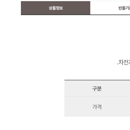
상품정보
반품기
.차전
구분
가격