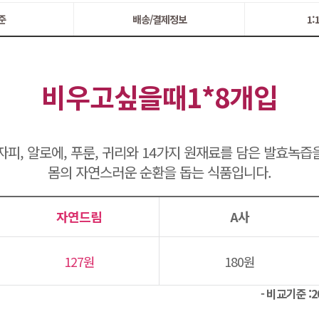
준
배송/결제정보
1
비우고싶을때1*8개입
자피, 알로에, 푸룬, 귀리와 14가지 원재료를 담은 발효녹즙
몸의 자연스러운 순환을 돕는 식품입니다.
자연드림
A사
127원
180원
- 비교기준 :2