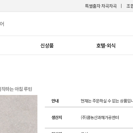
특별출자 차곡차곡
조합
케어
신상품
호텔·외식
시작하는 아침 루틴
안내
현재는 주문하실 수 없는 상품입니
생산지
(주)쿱농산과채가공센터