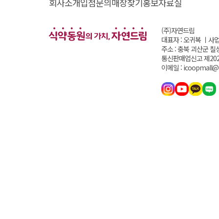
회사소개
입점문의
매장찾기
홍보자료실
(주)자연드림
대표자 : 오귀복 ㅣ
사업
주소 : 충북 괴산군 칠
통신판매업신고 제202
이메일 : icoopmall@i