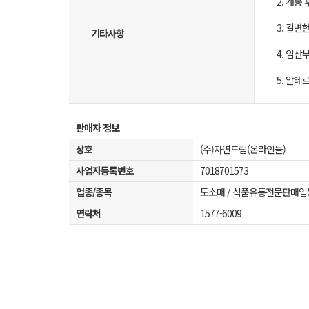
2. 개봉
3. 갈
기타사항
4. 임산
5. 알레
판매자 정보
상호
(주)자연드림(온라인몰)
사업자등록번호
7018701573
업종/종목
도소매 / 식품유통전문판매업
연락처
1577-6009