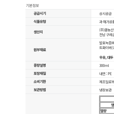
공급시기
상시공급
식품유형
과·채가공
(주)쿱농
생산지
전남 구례군
발효녹즙M 
트화이버(귀
원부재료
우유, 대두
중량설명
300ml
포장재질
내면 : PE
소비기한
제조일로부
보관방법
냉장보관
영
열량