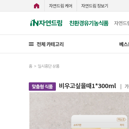
자연드림 케어
자연드림 장보기
친환경유기농식품
자연드
전체 카테고리
베스
홈
>
일시중단 상품
비우고싶을때1*300ml
| 