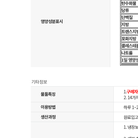
탄수화물
당류
단백질
영양성분표시
지방
트랜스지
포화지방
콜레스테
나트륨
1일 영양
1.
구례자
물품특징
2. 14
이용방법
하루 1~
생산과정
원료입고 
1. 냉장