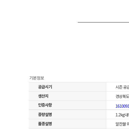
공급시기
시즌 공
생산지
경상북도
인증사항
161009
중량설명
1.2kg내
품종설명
알찬꿀 