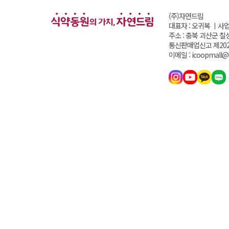
(주)자연드림
대표자 : 오귀복 ㅣ
사업
주소 : 충북 괴산군 칠
통신판매업신고 제202
이메일 : icoopmall@i