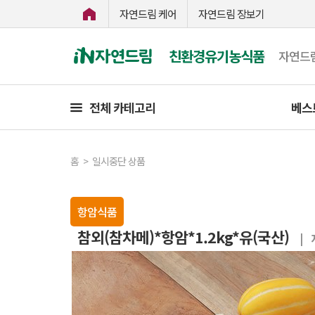
자연드림 케어
자연드림 장보기
친환경유기농식품
자연드
전체 카테고리
베스
홈
>
일시중단 상품
항암식품
참외(참차메)*항암*1.2kg*유(국산)
|