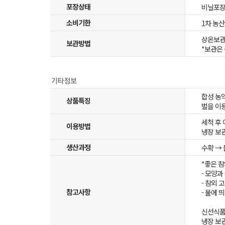
포장상태
비닐포
소비기한
1차 농
상온보
보관방법
*보관은
합성 농
상품특징
벌을 이
세척 후
이용방법
냉장 보
생산과정
수확 → 
*좋은 참
- 모양
- 참외 
참고사항
- 물에 
신선식품 
냉장 보