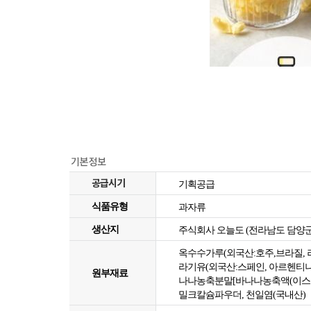
공급시기
기획공급
식품유형
과자류
생산지
주식회사 오늘도 (​전라남도 담양군
옥수수가루(외국산:호주,브라질, 
라기유(외국산:스페인, 아르헨티나,
원부재료
나나농축분말[바나나농축액(이스라엘
밀크칼슘파우더, 천일염(국내산)