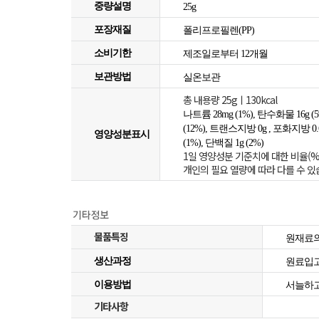
중량설명
25g
포장재질
폴리프로필렌(PP)
소비기한
제조일로부터 12개월
보관방법
실온보관
총 내용량 25gㅣ130kcal
나트륨 28mg (1%), 탄수화물 16g (5%
(12%), 트랜스지방 0g , 포화지방 0.
영양성분표시
(1%), 단백질 1g (2%)
1일 영양성분 기준치에 대한 비율(%)은
개인의 필요 열량에 따라 다를 수 있습
물품특징
원재료의
생산과정
원료입
이용방법
서늘하고
기타사항