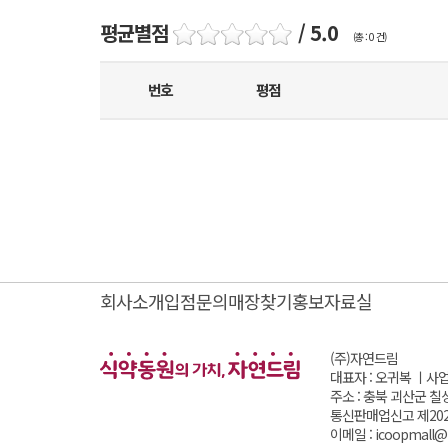
평균별점
/ 5.0
(총 : 0 건)
번호
평점
회사소개
입점문의
매장찾기
홍보자료실
(주)자연드림
대표자 : 오귀복 ㅣ
사업
주소 : 충북 괴산군 칠
통신판매업신고 제202
이메일 : icoopmall@i