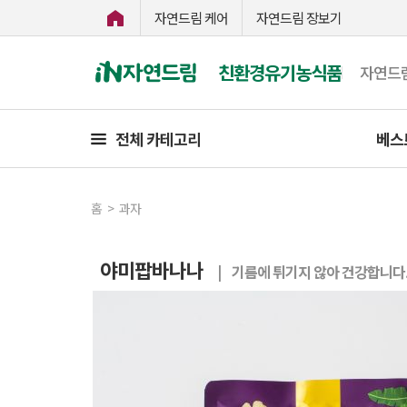
자연드림 케어
자연드림 장보기
친환경유기농식품
자연드
전체 카테고리
베스
홈
>
과자
야미팝바나나
| 기름에 튀기지 않아 건강합니다