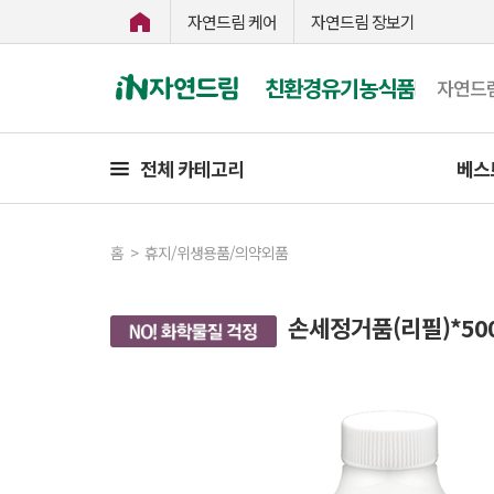
자연드림 케어
자연드림 장보기
친환경유기농식품
자연드
전체 카테고리
베스
홈
>
휴지/위생용품/의약외품
손세정거품(리필)*50