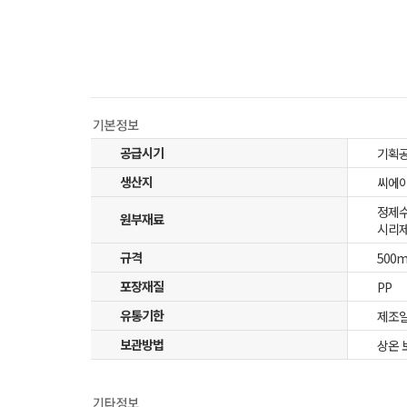
공급시기
기획
생산지
씨에이
정제수
원부재료
시리제
규격
500m
포장재질
PP
유통기한
제조일
보관방법
상온 