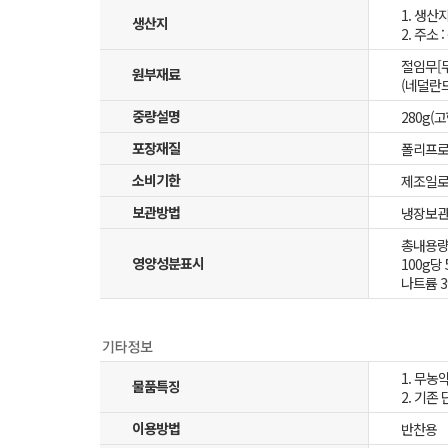
1. 생산
생산지
2. 주소
절임무[무
원부재료
(네덜란드
중량설명
280g(
포장재질
폴리프로
소비기한
제조일로
보관방법
냉장보
총내용량 
영양성분표시
100g당 
나트륨 39
1. 무농
물품특징
2. 기존
이용방법
반찬용