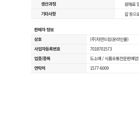
생산과정
원재료 입고
기타사항
칼 등으
판매자 정보
상호
(주)자연드림(온라인몰)
사업자등록번호
7018701573
업종/종목
도소매 / 식품유통전문판매업
연락처
1577-6009