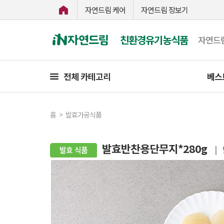
자연드림 케어
자연드림 장보기
친환경유기농식품
자연드
전체 카테고리
베스
홈
>
발효가공식품
발효반찬용단무지*280g
|