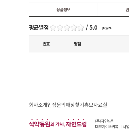
상품정보
반
평균별점
/ 5.0
(총 : 0 건)
번호
평점
회사소개
입점문의
매장찾기
홍보자료실
(주)자연드림
대표자 : 오귀복 ㅣ
사업