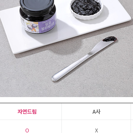
자연드림
A사
O
X