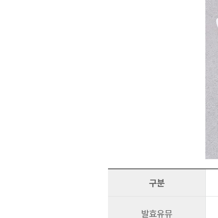
구분
발효유뮤