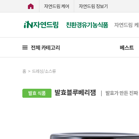
자연드림 케어
자연드림 장보기
친환경유기농식품
자연드림 
전체 카테고리
베스트
홈
>
드레싱/소스류
발효블루베리잼
| 발효가 만든 진짜