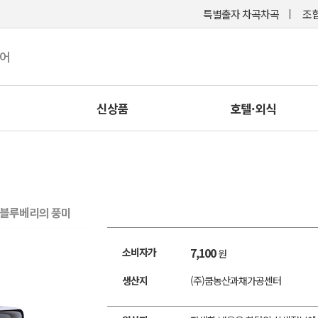
특별출자 차곡차곡
조합
케어
신상품
호텔·외식
 블루베리의 풍미
7,100
소비자가
원
생산지
(주)쿱농산과채가공센터