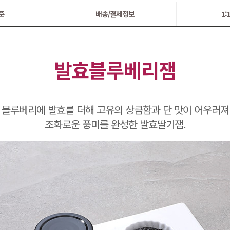
준
배송/결제정보
1
발효블루베리잼
블루베리에 발효를 더해 고유의 상큼함과 단 맛이 어우러져
조화로운 풍미를 완성한 발효딸기잼.