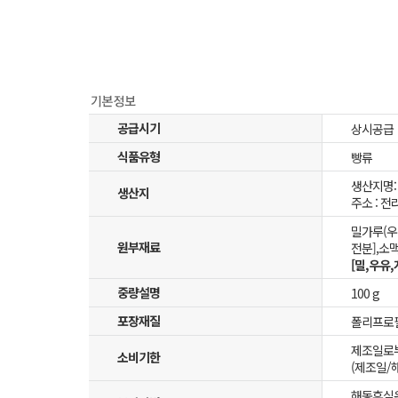
공급시기
상시공급
식품유형
빵류
생산지명:
생산지
주소 : 전
밀가루(우
원부재료
전분],소
[밀,우유,
중량설명
100 g
포장재질
폴리프로필
제조일로부
소비기한
(제조일/
해동후실