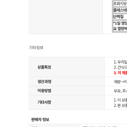
포화지방
콜레스테
단백질
*1일 영
요 열량에
1. 우
상품특징
2. 간식
3. 이 
생산과정
계량→
이용방법
우유, 
1. 이 
기타사항
2. 본 
판매자 정보