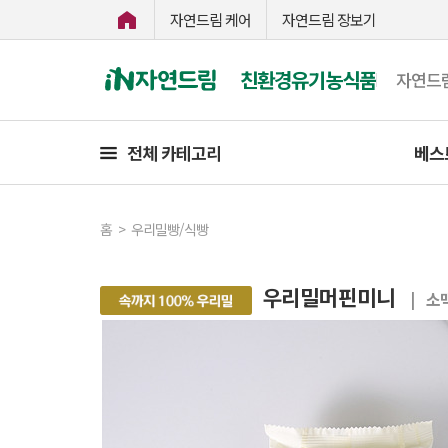
자연드림 케어
자연드림 장보기
친환경유기농식품
자연드
전체 카테고리
베스
홈
>
우리밀빵/식빵
우리밀머핀미니
| 소