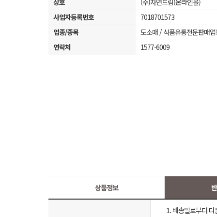
상호
(주)자연드림(온라인몰)
사업자등록번호
7018701573
업종/종목
도소매 / 식품유통전문판매업
연락처
1577-6009
상품정보
반
1. 배송일로부터 다