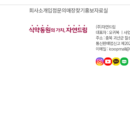
회사소개
입점문의
매장찾기
홍보자료실
(주)자연드림
대표자 : 오귀복 ㅣ
사업
주소 : 충북 괴산군 칠
통신판매업신고 제202
이메일 : icoopmall@i