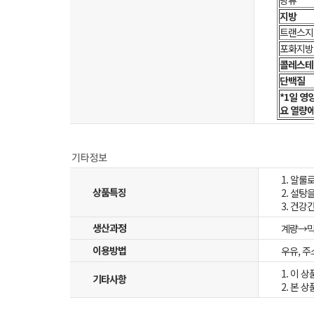
당류
지방
트랜스지
포화지방
콜레스테
단백질
*1일 영
요 열량에
1. 알
상품특징
2. 설탕
3. 건
생산과정
계량→믹
이용방법
우유, 
1. 이 
기타사항
2. 본 