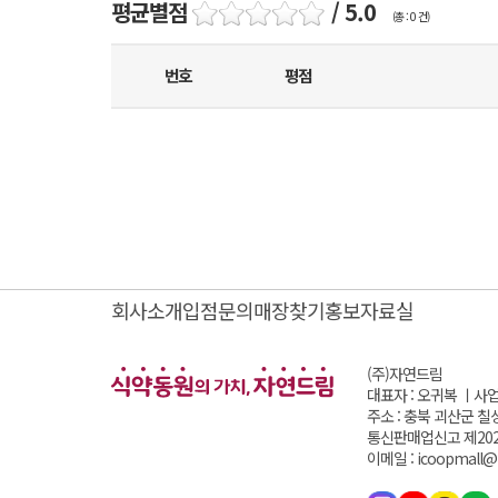
평균별점
/ 5.0
(총 : 0 건)
번호
평점
회사소개
입점문의
매장찾기
홍보자료실
(주)자연드림
대표자 : 오귀복 ㅣ
사업
주소 : 충북 괴산군 칠
통신판매업신고 제202
이메일 : icoopmall@i