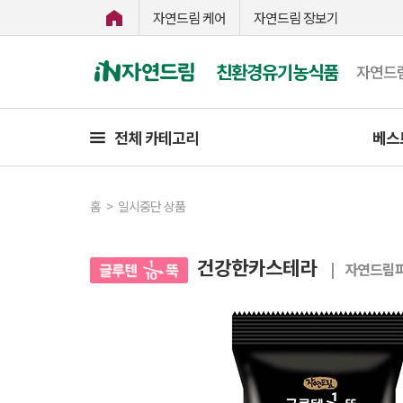
자연드림 케어
자연드림 장보기
친환경유기농식품
자연드
전체 카테고리
베스
홈
>
일시중단 상품
건강한카스테라
| 자연드림파