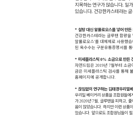
지목하는 연구가 많습니다
.
밀가
있습니다
.
건강한카스테라는 글루
설탕 대신 알룰로오스를 넣어 만든
*
건강한카스테라는 글루텐 함량을 
알룰로오스
를 대체제로 사용했습
'
된 옥수수는 구분유통증명서를 
미세플라스틱
소금으로 만든 
*
0%
자연드림은
년
월부터 소금
2019
7
금은 미세플라스틱 검사를 통해 
홈페이지에 공개합니다
.
끊임없이 연구하는 김태경우리밀베
*
우리밀 베이커리 상품을 조합원들에게
가
년
월
글루텐을 피하고
줄
2020
7
,
,
움이 많았습니다
하지만 이런 상품이
.
었습니다
앞으로도 조합원님들이 
.