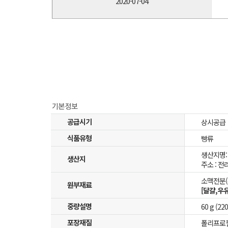
2020-07-04
공급시기
상시공급
식품유형
빵류
생산지명
생산지
주소 : 전
소맥전분(
원부재료
[달걀,우
중량설명
60 g (220
포장재질
폴리프로필