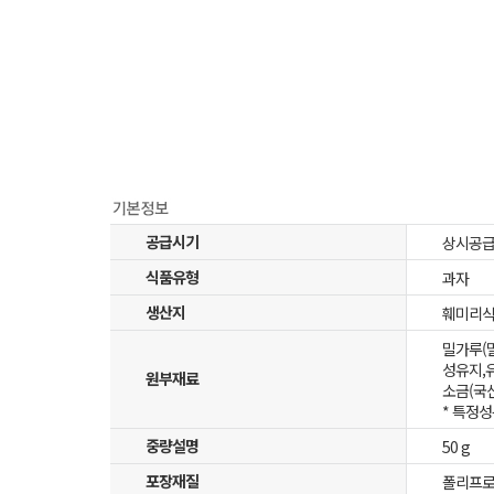
공급시기
상시공
식품유형
과자
생산지
훼미리식품
밀가루(밀
성유지,유
원부재료
소금(국산
* 특정성
중량설명
50 g
포장재질
폴리프로