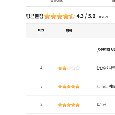
상품정보
반
평균별점
4.3 / 5.0
(총 : 4 건)
번호
평점
[자연드림 보
4
탄산수소나트
3
꼬마곰... 
2
꼬마곰