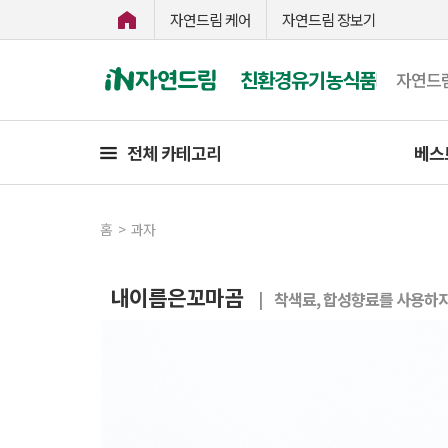
자연드림 케어
자연드림 장보기
친환경유기농식품
자연드
전체 카테고리
베스
홈
>
과자
내이름은꼬마곰
| 착색료, 합성향료를 사용하지