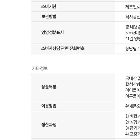
소비기한
제조일로
보관방법
직사광선
총 내용량(
영양성분표시
5 mg미만
*1일 영
소비자상담 관련 전화번호
상담팀 15
국내산 
합성착향
상품특징
아이들이
어른들에
이용방법
완제품으
1) 배합
2) 성형
생산과정
3) 굽기
4) 포장