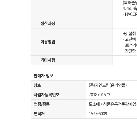
(특허출원번
4. 4회
- HAC
생산과정
-당 섭취
- 고단백
이용방법
- 無첨
- 간편한
기타사항
판매자 정보
상호
(주)자연드림(온라인몰)
사업자등록번호
7018701573
업종/종목
도소매 / 식품유통전문판매업
연락처
1577-6009