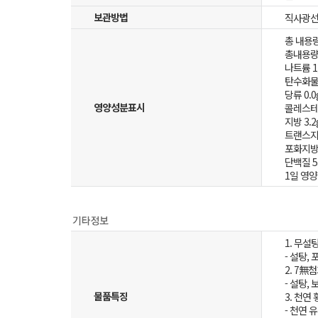
보관방법
직사광선
총 내용량 
총내용량
나트륨 1,
탄수화물 
당류 0.0
영양성분표시
콜레스테롤
지방 3.2
트랜스지방
포화지방 
단백질 53
1일 영양
1. 무설
- 설탕,
2. 7無
- 설탕,
물품특징
3. 천연
- 천연