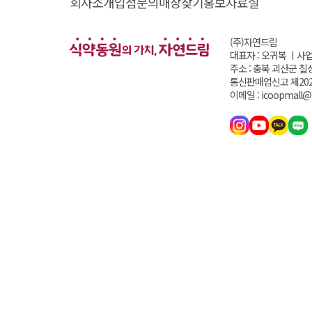
회사소개
입점문의
매장찾기
홍보자료실
(주)자연드림
대표자 : 오귀복 ㅣ
사업
주소 : 충북 괴산군 칠
통신판매업신고 제202
이메일 : icoopmall@i