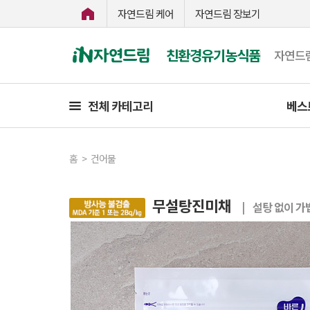
자연드림 케어
자연드림 장보기
친환경유기농식품
자연드
전체 카테고리
베스
홈
>
건어물
무설탕진미채
| 설탕 없이 가