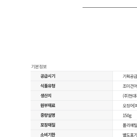
공급시기
기획공
식품유형
조미건
생산지
(주)현대
원부재료
오징어[페
중량설명
150g
포장재질
폴리에틸
소비기한
별도표기