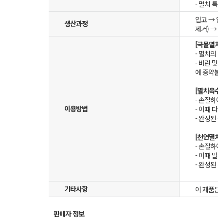
- 멸치
입고 →
생산과정
제거) →
[국물멸
- 멸치
- 비린 
에 중약불
[멸치육
- 손질하
이용방법
- 이때 
- 완성된
[천연멸
- 손질
- 이때 
- 완성
기타사항
이 제품은
판매자 정보