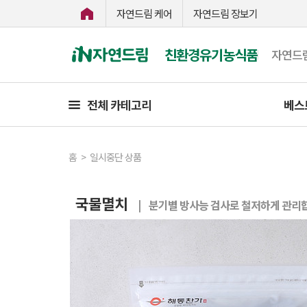
자연드림 케어
자연드림 장보기
친환경유기농식품
자연드
전체 카테고리
베스
홈
>
일시중단 상품
국물멸치
| 분기별 방사능 검사로 철저하게 관리