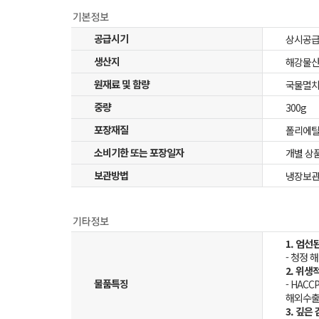
공급시기
상시공
생산지
해강물산(
원재료 및 함량
국물멸치(
중량
300g
포장재질
폴리에틸
소비기한 또는 포장일자
개별 상
보관방법
냉장보관
1. 엄선
- 청정
2. 위생
물품특징
- HA
해외수출
3. 깊은