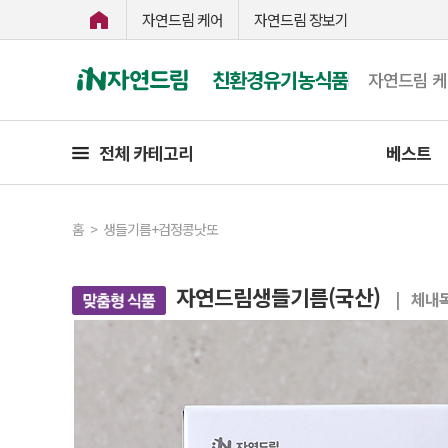
자연드림 케어
자연드림 장보기
친환경유기농식품
자연드림 
전체 카테고리
베스트
홈
>
생들기름+검정콩낫또
자연드림생들기름(국산)
| 체내