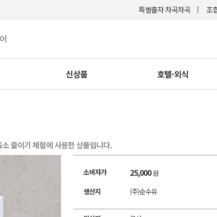
특별출자 차곡차곡
조합
케어
신상품
호텔·외식
독소 줄이기 체험에 사용한 상품입니다.
25,000
소비자가
원
생산지
(주)순수유