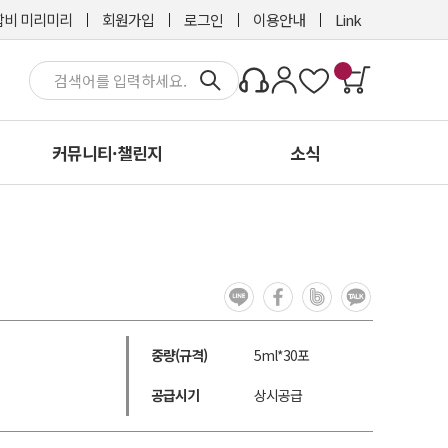
비 미리미리
회원가입
로그인
이용안내
Link
커뮤니티·챌린지
소식
중량(규격)
5ml*30포
공급시기
상시공급