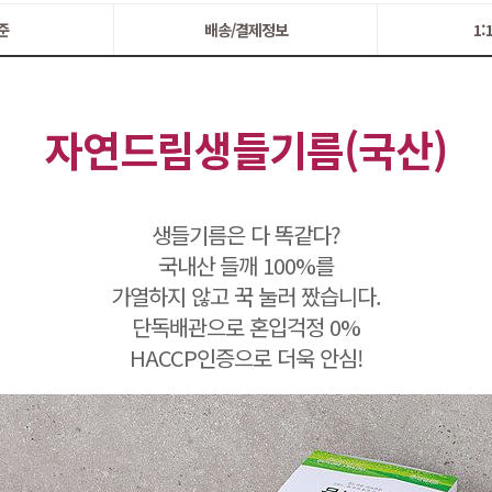
준
배송/결제정보
1
자연드림생들기름(국산)
생들기름은 다 똑같다?
국내산 들깨 100%를
가열하지 않고 꾹 눌러 짰습니다.
단독배관으로 혼입걱정 0%
HACCP인증으로 더욱 안심!