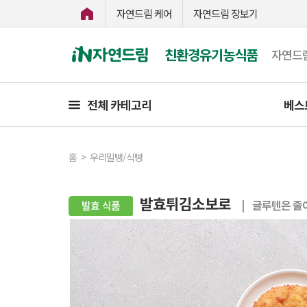
자연드림 케어
자연드림 장보기
친환경유기농식품
자연드
전체 카테고리
베스
홈
>
우리밀빵/식빵
발효튀김소보로
| 글루텐은 줄