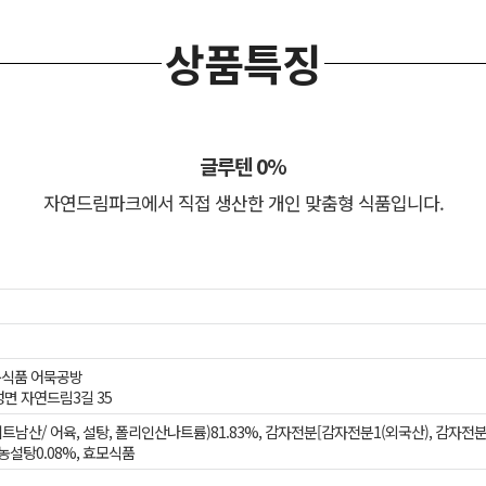
상품특징
글루텐 0%
자연드림파크에서 직접 생산한 개인 맞춤형 식품입니다.
운식품 어묵공방
면 자연드림3길 35
남산/ 어육, 설탕, 폴리인산나트륨)81.83%, 감자전분[감자전분1(외국산), 감자전분2(
농설탕0.08%, 효모식품