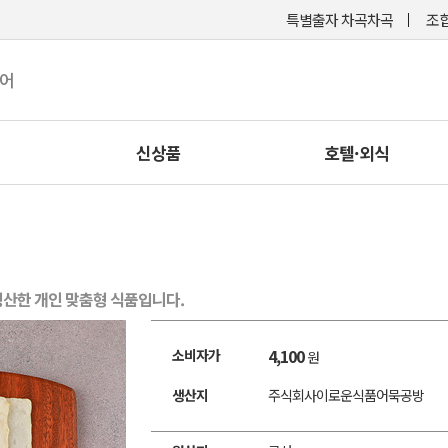
특별출자 차곡차곡
조합
케어
신상품
호텔·외식
산한 개인 맞춤형 식품입니다.
4,100
소비자가
원
생산지
주식회사이로운식품어묵공방