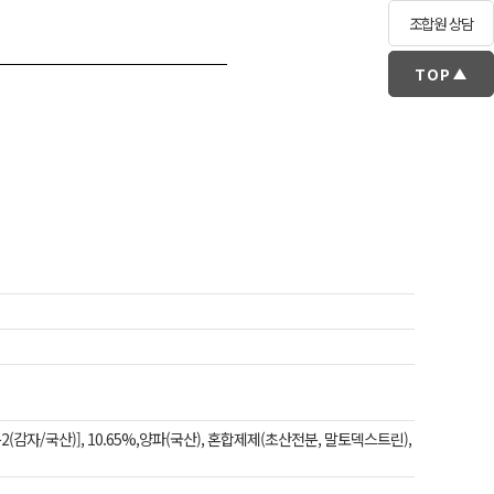
조합원 상담
TOP
감자/국산)], 10.65%,양파(국산), 혼합제제(초산전분, 말토덱스트린),