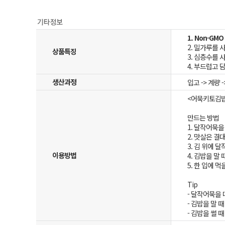
1. Non-G
2. 밀가루를 
상품특징
3. 심층수를 
4. 부드럽고 
생산과정
입고 -> 계량 -
<어묵키토김
만드는 방법
1. 달작어묵을
2. 맛살은 결
3. 김 위에 
이용방법
4. 김밥을 말 
5. 한 입에 먹
Tip
- 달작어묵을
- 김밥을 말 
- 김밥을 썰 