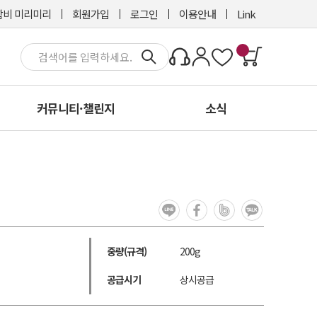
비 미리미리
회원가입
로그인
이용안내
Link
커뮤니티·챌린지
소식
중량(규격)
200g
공급시기
상시공급