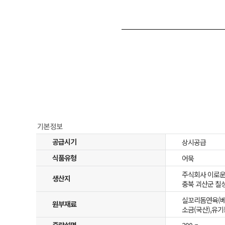
공급시기
상시공급
식품유형
어묵
주식회사 이로
생산지
충북 괴산군 칠성
실꼬리돔연육(베트
원부재료
소금(국산),유기