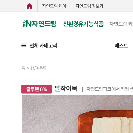
자연드림 케어
자연드림 장보기
친환경유기농식품
자연드림 
전체 카테고리
베스트
홈
>
햄/어묵류
달작어묵
| 자연드림파크에서 직접 생