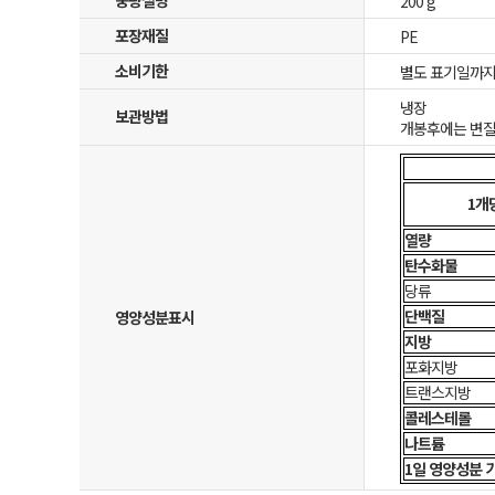
중량설명
200 g
포장재질
PE
소비기한
별도 표기일까
냉장
보관방법
개봉후에는 변질
1개
열량
탄수화물
당류
단백질
영양성분표시
지방
포화지방
트랜스지방
콜레스테롤
나트륨
1일 영양성분 