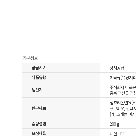
공급시기
상시공급
식품유형
어묵류(유탕처리
주식회사 이로운
생산지
충북 괴산군 칠성
실꼬리돔연육(베트남
원부재료
표고버섯, 건다시마
[게, 조개류(바지
중량설명
200 g
포장재질
내면 - PE