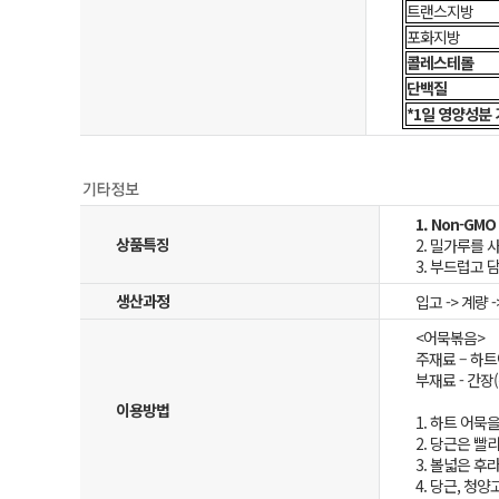
트랜스지방
포화지방
콜레스테롤
단백질
*1일 영양성분 
1. Non-G
상품특징
2. 밀가루를 
3. 부드럽고 
생산과정
입고 -> 계량 -
<어묵볶음>
주재료 – 하트어
부재료 - 간장
이용방법
1. 하트 어묵
2. 당근은 빨
3. 볼넓은 후
4. 당근, 청