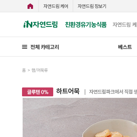
자연드림 케어
자연드림 장보기
친환경유기농식품
자연드림 
전체 카테고리
베스트
홈
>
햄/어묵류
하트어묵
| 자연드림파크에서 직접 생