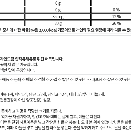
0 g
-
0 g
0 %
35 mg
12 %
20 g
36 %
기준치에 대한 비율(%)은 2,000 kcal 기준이므로 개인의 필요 열량에 따라 다를 수 
MO 자연드림 압착유채유로 튀긴 어묵입니다.
사용하지 않은 어묵입니다.
담백한 맛이 특징입니다.
> 해동 -> 분쇄 -> 배합 -> 성형 -> 가열 -> 탈유 -> 1차냉각 -> 내포장 -> 살균 -> 2차
묵 1팩, 피망1개, 당근 1/2개, 청양고추2개, 대파 1/2뿌리, 마늘2개.
(전통간장이 아닌 양조간장), 설탕.
을 준비하고 피망을 적당한 크기로 자른다.
리 익게끔 채썰기하고, 청양고추와 대파는 잘게 썰고, 마늘은 다진다.
라이팬을 달궈 하트어묵을 넣고 간장을 한큰술 넣는다. 오래 불 위에 있었다면, 물을 반
양고추, 대파, 마늘을 넣고 설탕을 한티스푼 넣는다. 불을 약하게하고 주걱으로 달달 볶는다