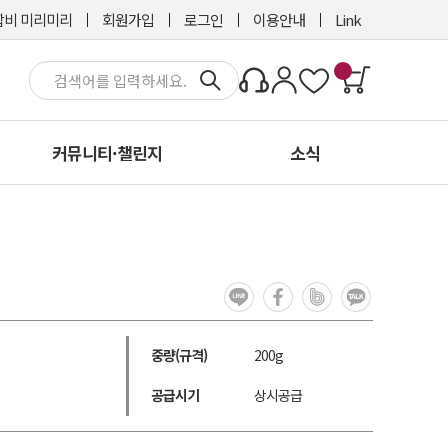
비 미리미리
회원가입
로그인
이용안내
Link
커뮤니티·챌린지
소식
중량(규격)
200g
공급시기
상시공급