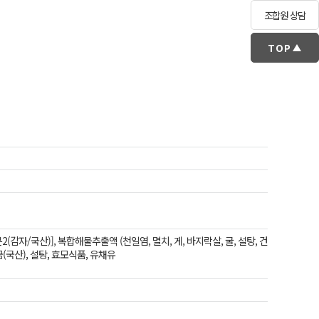
조합원 상담
TOP
감자/국산)], 복합해물추출액 (천일염, 멸치, 게, 바지락살, 굴, 설탕, 건
(국산), 설탕, 효모식품, 유채유