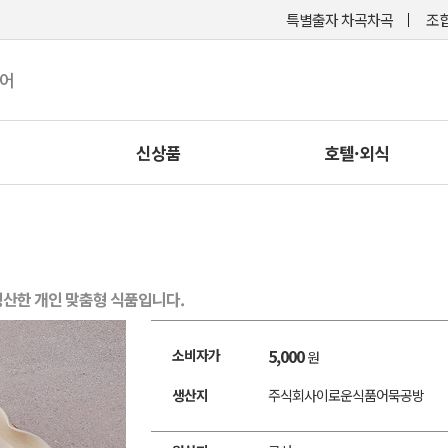
특별출자 차곡차곡
조합
케어
신상품
호텔·외식
산한 개인 맞춤형 식품입니다.
5,000
소비자가
원
생산지
주식회사이로운식품어묵공방