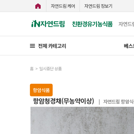
자연드림 케어
자연드림 장보기
친환경유기농식품
자연드
전체 카테고리
베스
홈
>
일시중단 상품
항암식품
항암청경채(무농약이상)
| 자연드림 항암식