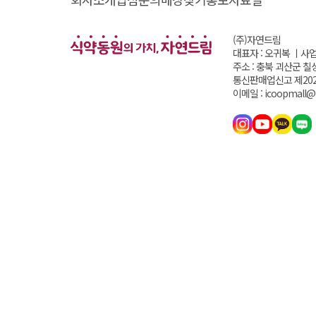
(주)자연드림
대표자 : 오귀복 ㅣ
사업
주소 : 충북 괴산군 칠
통신판매업신고 제202
이메일 : icoopmall@i