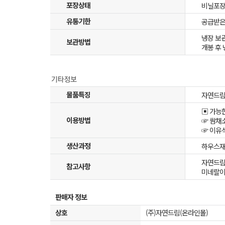
포장상태
비닐포장(
유통기한
공급받은
냉장 보관
보관방법
개봉 후
물품특징
자연드림
▣ 가능
이용방법
☞ 쌈채
☞ 이유식
생산과정
하우스
자연드림
참고사항
미네랄이
판매자 정보
상호
(주)자연드림(온라인몰)