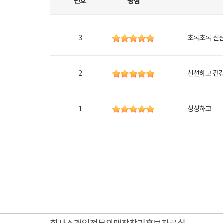
번호
평점
3
초록초록 신
2
신선하고 건
1
싱싱하고
회사소개
입점문의
매장찾기
홍보자료실