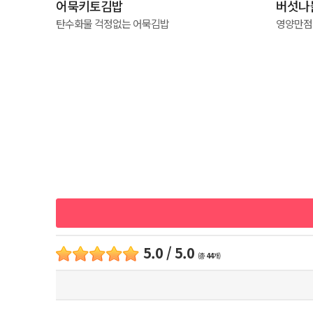
어묵키토김밥
버섯나
탄수화물 걱정없는 어묵김밥
영양만점
5.0 / 5.0
(총
44
개)