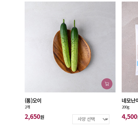
(통)오이
네모난
2개
200g
2,650
4,500
원