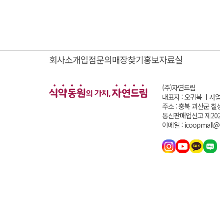
회사소개
입점문의
매장찾기
홍보자료실
(주)자연드림
대표자 : 오귀복 ㅣ
사업
주소 : 충북 괴산군 칠
통신판매업신고 제202
이메일 : icoopmall@i